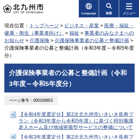
Language
検索
メニュー
現在位置：
トップページ
>
ビジネス・産業
>
医療・福祉・
健康・衛生（事業者向け）
>
福祉
>
事業者のみなさまへの
お知らせ
>
介護保険
>
介護保険事業者の公募と整備計画
>
介護保険事業者の公募と整備計画（令和3年度～令和5年度
分）
介護保険事業者の公募と整備計画（令和
3年度～令和5年度分）
ページ番号：000169853
【令和4年度選定分】第2次北九州市いきいき長寿プ
ラン（令和3年度から令和5年度）に基づく特別養護
老人ホーム及び地域密着型サービスの整備について
【令和3年度選定分】第2次北九州市いきいき長寿プ