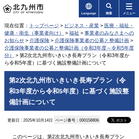
Language
検索
メニュー
現在位置：
トップページ
>
ビジネス・産業
>
医療・福祉・
健康・衛生（事業者向け）
>
福祉
>
事業者のみなさまへの
お知らせ
>
介護保険
>
介護保険事業者の公募と整備計画
>
介護保険事業者の公募と整備計画（令和3年度～令和5年度
分）
> 第2次北九州市いきいき長寿プラン（令和3年度か
ら令和5年度）に基づく施設整備計画について
第2次北九州市いきいき長寿プラン（令
和3年度から令和5年度）に基づく施設整
備計画について
更新日 : 2025年10月14日
ページ番号：000158806
このページは、第2次北九州市いきいき長寿プラン