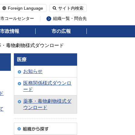
Foreign Language
サイト内検索
州市コールセンター
組織一覧・問合先
市政情報
市の広報
薬事・毒物劇物様式ダウンロード
医療
お知らせ
医務関係様式ダウンロ
ード
ド
薬事・毒物劇物様式ダ
ウンロード
て