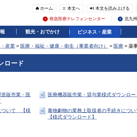
ホーム
本文へ
本文を読み上げる
救急医療テレフォンセンター
北九
報
観光・おでかけ
ビジネス・産業
ス・産業
>
医療・福祉・健康・衛生（事業者向け）
>
医療
> 
ンロード
製造販売業・医
医療機器販売業・貸与業様式ダウンロー
ド
について 【様
毒物劇物の業務上取扱者の手続きについ
【様式ダウンロード】