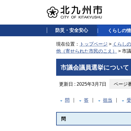
防災・安全安心
くらしの情
現在位置：
トップページ
>
くらし
他（寄せられた市民のこえ）
> 市
市議会議員選挙について
更新日 : 2025年3月7日
ページ番号
問
答
担当
問