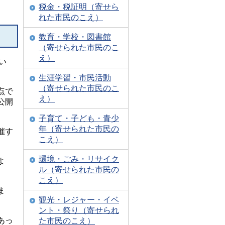
税金・税証明（寄せら
れた市民のこえ）
教育・学校・図書館
（寄せられた市民のこ
え）
い
生涯学習・市民活動
（寄せられた市民のこ
点で
え）
公開
子育て・子ども・青少
年（寄せられた市民の
催す
こえ）
環境・ごみ・リサイク
よ
ル（寄せられた市民の
こえ）
ま
観光・レジャー・イベ
ント・祭り（寄せられ
あっ
た市民のこえ）