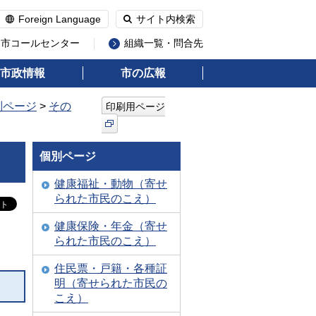
Foreign Language
サイト内検索
州市コールセンター
組織一覧・問合先
市政情報
市の広報
別ページ
>
その
印刷用ページ
個別ページ
健康福祉・動物（寄せ
られた市民のこえ）
健康保険・年金（寄せ
られた市民のこえ）
住民票・戸籍・各種証
明（寄せられた市民の
こえ）