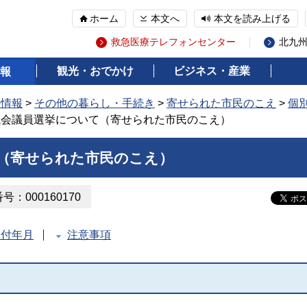
ホーム
本文へ
本文を読み上げる
救急医療テレフォンセンター
北九
観光・おでかけ
ビジネス・産業
報
の情報
>
その他の暮らし・手続き
>
寄せられた市民のこえ
>
個
議会議員選挙について（寄せられた市民のこえ）
（寄せられた市民のこえ）
：000160170
受付年月
注意事項