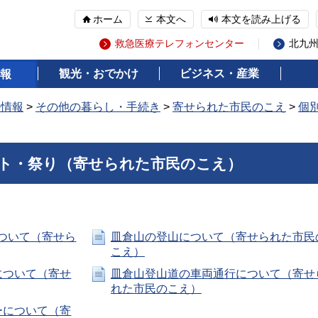
ホーム
本文へ
本文を読み上げる
救急医療テレフォンセンター
北九
観光・おでかけ
ビジネス・産業
報
の情報
>
その他の暮らし・手続き
>
寄せられた市民のこえ
>
個
ト・祭り（寄せられた市民のこえ）
ついて（寄せら
皿倉山の登山について（寄せられた市民
こえ）
について（寄せ
皿倉山登山道の車両通行について（寄せ
れた市民のこえ）
ーについて（寄