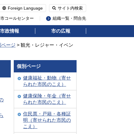
Foreign Language
サイト内検索
州市コールセンター
組織一覧・問合先
市政情報
市の広報
別ページ
> 観光・レジャー・イベン
個別ページ
健康福祉・動物（寄せ
られた市民のこえ）
健康保険・年金（寄せ
の
られた市民のこえ）
住民票・戸籍・各種証
ら
明（寄せられた市民の
こえ）