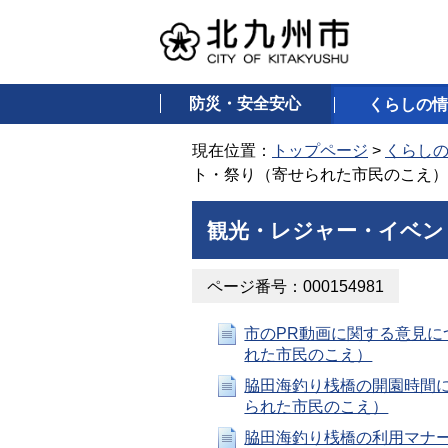
防災・安全安心
くらしの情
現在位置：
トップページ
>
くらし
ト・祭り（寄せられた市民のこえ）
観光・レジャー・イベン
ページ番号：000154981
市のPR動画に関する意見に
れた市民のこえ）
脇田海釣り桟橋の開園時間
られた市民のこえ）
脇田海釣り桟橋の利用マナ