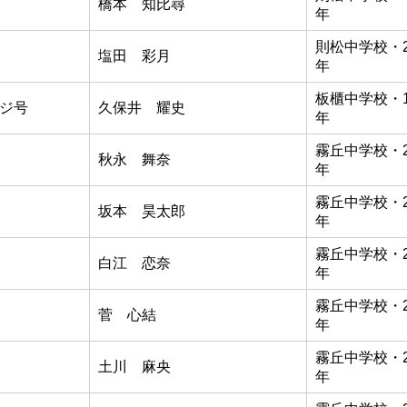
橋本 知比尋
年
則松中学校・
塩田 彩月
年
板櫃中学校・
ジ号
久保井 耀史
年
霧丘中学校・
秋永 舞奈
年
霧丘中学校・
坂本 昊太郎
年
霧丘中学校・
白江 恋奈
年
霧丘中学校・
菅 心結
年
霧丘中学校・
土川 麻央
年