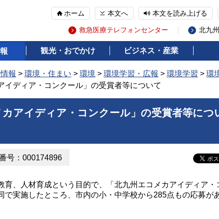
ホーム
本文へ
本文を読み上げる
救急医療テレフォンセンター
北九
観光・おでかけ
ビジネス・産業
報
の情報
>
環境・住まい
>
環境
>
環境学習・広報
>
環境学習
>
環
カアイディア・コンクール」の受賞者等について
メカアイディア・コンクール」の受賞者等につ
号：000174896
育、人材育成という目的で、「北九州エコメカアイディア・
同で実施したところ、市内の小・中学校から285点もの応募が