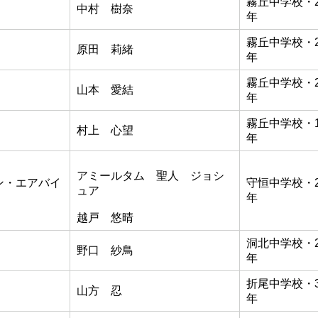
霧丘中学校・
中村 樹奈
年
霧丘中学校・
原田 莉緒
年
霧丘中学校・
山本 愛結
年
霧丘中学校・
村上 心望
年
アミールタム 聖人 ジョシ
ン・エアバイ
守恒中学校・
ュア
年
越戸 悠晴
洞北中学校・
野口 紗鳥
年
折尾中学校・
山方 忍
年