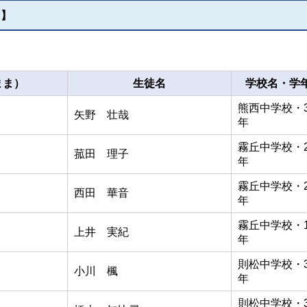
）】
のまま）
生徒名
学校名・学
熊西中学校・
矢野 壮哉
年
霧丘中学校・
菰田 理子
年
霧丘中学校・
西田 華音
年
霧丘中学校・
上井 実紀
年
則松中学校・
小川 楓
年
則松中学校・