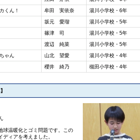
カくん！
牟田 実依奈
湯川小学校・6年
坂元 愛瑠
湯川小学校・5年
篠津 司
湯川小学校・5年
渡辺 純菜
湯川小学校・5年
ちゃん
山北 望愛
湯川小学校・4年
櫻井 綺乃
槻田小学校・4年
葉】
」
ん
地球温暖化とゴミ問題です。この
イディアを考えました。