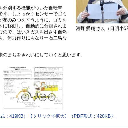
を分別する機能がついた自転車
です。しょっかくセンサーでゴミ
が花のみつをすうように、ゴミを
トに移動し、自動的に分別されま
河野 愛翔 さん（日明小5
なので、はいきガスを出さず自然
も、体力作りにもなり一石二鳥な
来のまちをきれいにしていくと思います。
式：419KB）【クリックで拡大】（PDF形式：420KB）