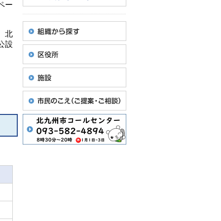
ペー
、北
公設