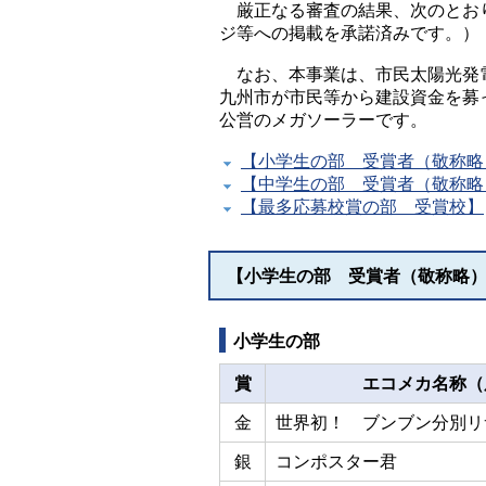
厳正なる審査の結果、次のとおり
ジ等への掲載を承諾済みです。）
なお、本事業は、市民太陽光発電
九州市が市民等から建設資金を募
公営のメガソーラーです。
【小学生の部 受賞者（敬称略
【中学生の部 受賞者（敬称略
【最多応募校賞の部 受賞校】
【小学生の部 受賞者（敬称略
小学生の部
賞
エコメカ名称（原
金
世界初！ ブンブン分別リ
銀
コンポスター君