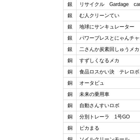
銀
リサイクル Gardage ca
銀
む人クリーンてい
銀
地球にサンキュレーター
銀
パワーブレスとにゃんチャ
銀
二さんか炭素回しゅうメカ
銅
すずしくなるメカ
銅
食品ロスかい決 テレロボ
銅
オータビュ
銅
未来の乗用車
銅
自動さんすいロボ
銅
分別トレーラ 1号GO
銅
ピカまる
銅
ソイルクリーンモール