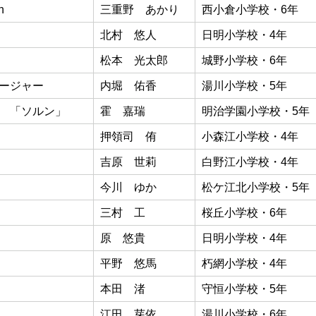
n
三重野 あかり
西小倉小学校・6年
北村 悠人
日明小学校・4年
松本 光太郎
城野小学校・6年
ージャー
内堀 佑香
湯川小学校・5年
 「ソルン」
霍 嘉瑞
明治学園小学校・5年
押領司 侑
小森江小学校・4年
吉原 世莉
白野江小学校・4年
今川 ゆか
松ケ江北小学校・5年
三村 工
桜丘小学校・6年
原 悠貴
日明小学校・4年
平野 悠馬
朽網小学校・4年
本田 渚
守恒小学校・5年
江田 芽依
湯川小学校・6年