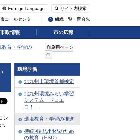
Foreign Language
サイト内検索
州市コールセンター
組織一覧・問合先
市政情報
市の広報
境教育・学習の
印刷用ページ
環境学習
い
北九州市環境首都検定
北九州環境みらい学習
システム「ドコエ
コ！」
コン
環境教育・学習の推進
あり
持続可能な開発のため
の教育（ESD）