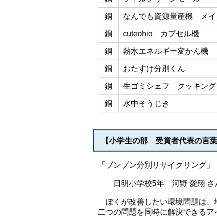
銅
なんでも資源量産機 メイ
銅
cuteohio カプセル機
銅
熱水エネルギー変かん機
銅
おたすけ分別くん
銅
生ゴミシェフ クッキング
銅
水中そうじき
【小学生の部 受賞者代表の言
「ブンブン分別リサイクリング
日明小学校5年 河野 愛翔 さ
ぼくが改善したい環境問題は、
二つの問題を同時に解決できるア