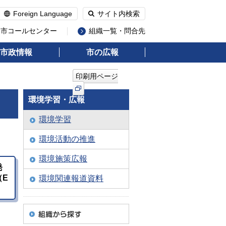
Foreign Language
サイト内検索
州市コールセンター
組織一覧・問合先
市政情報
市の広報
印刷用ページ
環境学習・広報
環境学習
環境活動の推進
環境施策広報
発
（E
環境関連報道資料