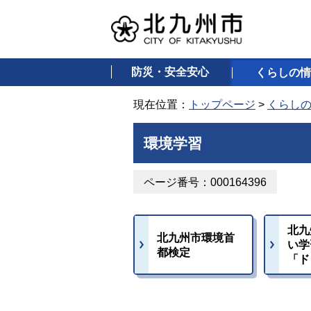
防災・安全安心
くらしの情
現在位置：
トップページ
>
くらし
環境学習
ページ番号：000164396
北九
北九州市環境首
い学
都検定
「ド