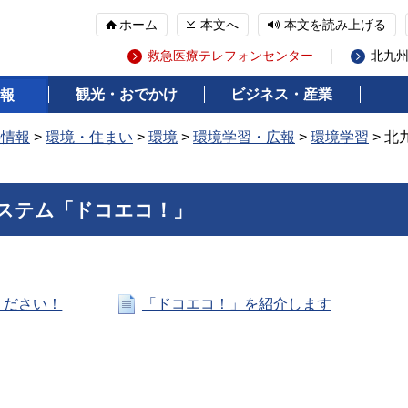
ホーム
本文へ
本文を読み上げる
救急医療テレフォンセンター
北九
観光・おでかけ
ビジネス・産業
報
の情報
>
環境・住まい
>
環境
>
環境学習・広報
>
環境学習
> 
ステム「ドコエコ！」
ください！
「ドコエコ！」を紹介します