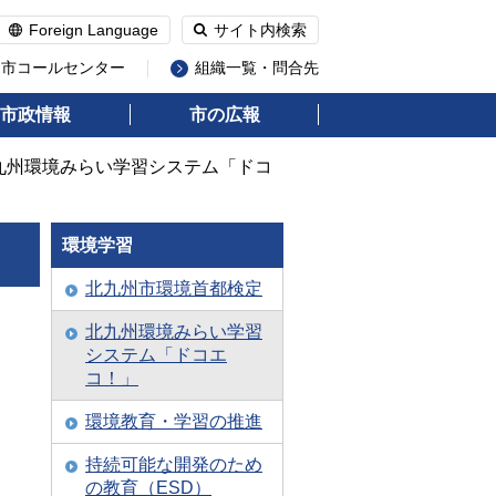
Foreign Language
サイト内検索
州市コールセンター
組織一覧・問合先
市政情報
市の広報
北九州環境みらい学習システム「ドコ
環境学習
北九州市環境首都検定
北九州環境みらい学習
システム「ドコエ
コ！」
環境教育・学習の推進
持続可能な開発のため
の教育（ESD）