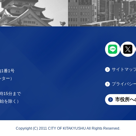
サイトマッ
内1番1号
センター）
プライバシ
時15分まで
市役所へ
始を除く）
Copyright (C) 2011 CITY OF KITAKYUSHU All Rights Reserved.