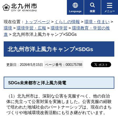
Language
検索
メニュー
現在位置：
トップページ
>
くらしの情報
>
環境・住まい
>
環境
>
環境学習・広報
>
環境学習
>
環境教育・学習の推
進
> 北九州市洋上風力キャンプ×SDGs
北九州市洋上風力キャンプ×SDGs
更新日 : 2026年5月15日
ページ番号：000175788
SDGs未来都市と洋上風力発電
（1）北九州市は、深刻な公害を克服すべく、他の自治
体に先立って公害対策を実施しました。公害克服の経験
で培われた地域社会のパートナーシップは、現在のまち
づくりや地域環境改善活動にも引き継がれています。