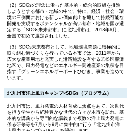
（2）SDGsの理念に沿った基本的・総合的取組を推進
しようとする都市・地域の中で、特に、経済・社会・環
境の三側面における新しい価値創出を通して持続可能な
開発を実現するポテンシャルが高い都市・地域を国が選
定する「SDGs未来都市」に北九州市は、2018年6月、
全国で初めて選定されました。
（3）SDGs未来都市として、地域環境問題に積極的に
取り組む港づくりを行っている本市では、2011年から
広大な産業用地と充実した港湾施設を有する若松区響灘
地区で、風力発電などのエネルギー関連産業の集積を目
指す「グリーンエネルギーポートひびき」事業を進めて
います。
北九州市洋上風力キャンプ×SDGs（プログラム）
北九州市は、風力発電の人材育成に焦点をあて、次世代
を担う学生から経験豊かな世代の方々が本市を訪れ、基
本的な講義から専門的な講義まで複数の洋上風力発電に
係る研修等を7月から9月に集中的に行う「北九州市洋
上風力キャンプ×SDGs」を開催します。