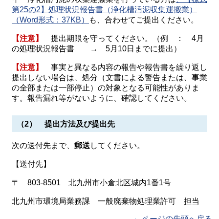
第25の2】処理状況報告書（浄化槽汚泥収集運搬業）
（Word形式：37KB）
も、合わせてご提出ください。
【注意】
提出期限を守ってください。（例 ： 4月
の処理状況報告書 → 5月10日までに提出）
【注意】
事実と異なる内容の報告や報告書を繰り返し
提出しない場合は、処分（文書による警告または、事業
の全部または一部停止）の対象となる可能性がありま
す。報告漏れ等がないように、確認してください。
（2） 提出方法及び提出先
次の送付先まで、
郵送
してください。
【送付先】
〒 803-8501 北九州市小倉北区城内1番1号
北九州市環境局業務課 一般廃棄物処理業許可 担当
ページの先頭へ戻る