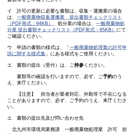
イ 許可の更新に必要な書類は、収集・運搬業の場合
は、
一般廃棄物収集運搬業 提出書類チェックリスト
（PDF形式：94KB）
、処分業の場合は、
一般廃棄物処
分業 提出書類チェックリスト（PDF形式：85KB）
にて
ご確認ください。
ウ 申請の書類の様式は、「
一般廃棄物処理業の許可申
請に関する様式集
」にある様式をご使用ください。
エ 書類の提出（受付）は、ご
持参
ください。
書類等の確認を行いますので、必ず、ご
予約
のう
え、来庁ください。
【注意】 担当者が業者対応、外勤等で不在になる
ことがありますので、必ず、ご予約のうえ、来庁くださ
い。
エ 書類の提出先及び問い合わせ先
北九州市環境局業務課 一般廃棄物処理業 許可 担