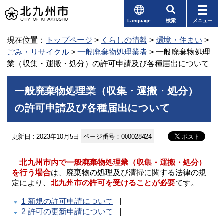
Language
検索
メニュー
現在位置：
トップページ
>
くらしの情報
>
環境・住まい
>
ごみ・リサイクル
>
一般廃棄物処理業者
> 一般廃棄物処理
業（収集・運搬・処分）の許可申請及び各種届出について
一般廃棄物処理業（収集・運搬・処分）
の許可申請及び各種届出について
更新日 : 2023年10月5日
ページ番号：000028424
北九州市内で一般廃棄物処理業（収集・運搬・処分）
を行う場合
は、廃棄物の処理及び清掃に関する法律の規
定により、
北九州市の
許可
を受けることが必要
です。
1 新規の許可申請について
2 許可の更新申請について