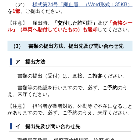
（ア）
様式第24号「廃止届」（Word形式：35KB）
を
1部
、ご提出ください。
【注意】 届出時、
「交付した許可証」
及び
「合格シー
ル」（車両へ貼付していたもの）も返却
してください。
（3） 書類の提出方法、提出先及び問い合わせ先
ア 提出方法
書類の提出（受付）は、直接、ご
持参
ください。
書類等の確認を行いますので、必ず、ご
予約
のう
え、来庁ください。
【注意】 担当者が業者対応、外勤等で不在になること
がありますので、必ず、ご予約のうえ、来庁ください。
イ 提出先及び問い合わせ先