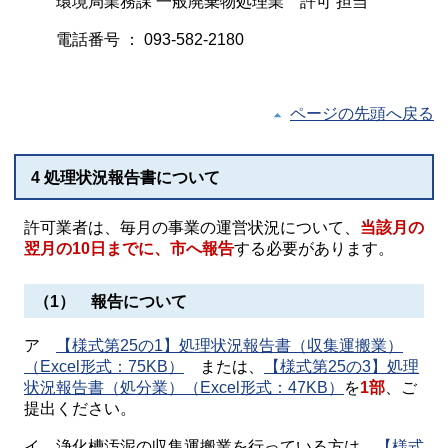
環境局業務課 一般廃棄物処理業 許可 担当
電話番号 ： 093-582-2180
ページの先頭へ戻る
4 処理状況報告書について
許可業者は、毎月の事業の運営状況について、
当該月の
翌月の10日までに、市へ報告
する必要があります。
（1） 報告について
ア
【様式第25の1】処理状況報告書（収集運搬業）
（Excel形式：75KB）
または、
【様式第25の3】処理
状況報告書（処分業）（Excel形式：47KB）
を
1部
、ご
提出ください。
イ 浄化槽汚泥の収集運搬業を行っている方は
、【様式