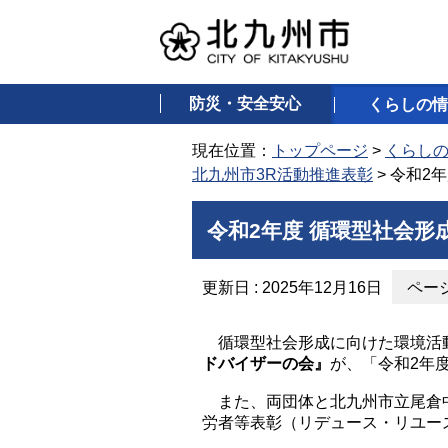
防災・安全安心
くらしの情
現在位置：
トップページ
>
くらし
北九州市3R活動推進表彰
> 令和2
令和2年度 循環型社会形
更新日 : 2025年12月16日
ページ
循環型社会形成に向けた環境活
ドバイザーの会』
が、「令和2年
また、両団体と北九州市立尾倉中
労者等表彰（リデュース・リユー