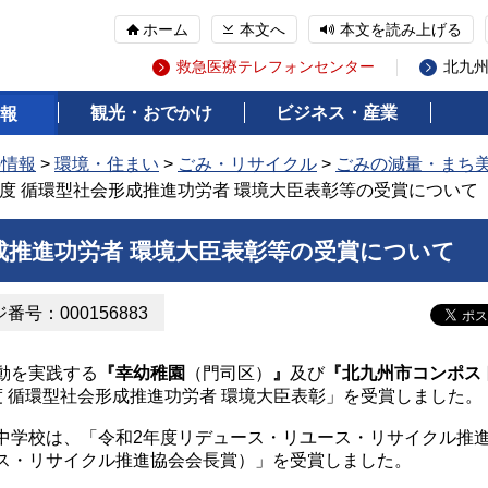
ホーム
本文へ
本文を読み上げる
救急医療テレフォンセンター
北九
観光・おでかけ
ビジネス・産業
報
の情報
>
環境・住まい
>
ごみ・リサイクル
>
ごみの減量・まち
年度 循環型社会形成推進功労者 環境大臣表彰等の受賞について
成推進功労者 環境大臣表彰等の受賞について
番号：000156883
動を実践する
『幸幼稚園
（門司区）
』
及び
『北九州市コンポス
度 循環型社会形成推進功労者 環境大臣表彰」を受賞しました。
学校は、「令和2年度リデュース・リユース・リサイクル推
ス・リサイクル推進協会会長賞）」を受賞しました。