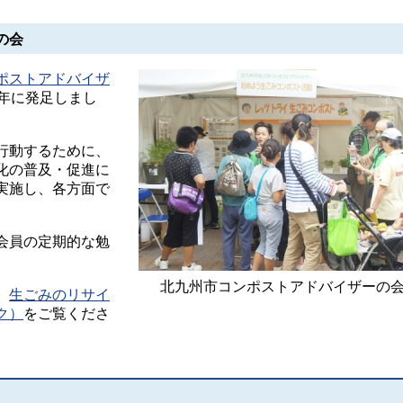
の会
ポストアドバイザ
7年に発足しまし
行動するために、
化の普及・促進に
実施し、各方面で
会員の定期的な勉
北九州市コンポストアドバイザーの
、
生ごみのリサイ
ク）
をご覧くださ