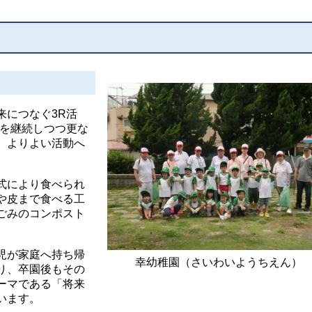
につなぐ3R活
動を継続しつつ更な
、よりよい活動へ
式により食べられ
や皮まで食べる工
ごみのコンポスト
。
児が家庭へ持ち帰
幸幼稚園（さいわいようちえん）
り、卒園後もその
ーマである「将来
います。