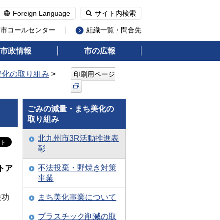
Foreign Language
サイト内検索
州市コールセンター
組織一覧・問合先
市政情報
市の広報
美化の取り組み
>
印刷用ページ
ごみの減量・まち美化の
取り組み
北九州市3R活動推進表
彰
不法投棄・野焼き対策
トア
事業
進功
まち美化事業について
プラスチック削減の取