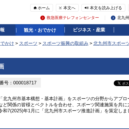
ホーム
本文へ
本文を読み上げる
救急医療テレフォンセンター
北九
報
ビジネス・産業
観光・おでかけ
おでかけ
>
スポーツ
>
スポーツ振興の取組み
>
北九州市スポー
画
号：000018717
れた「北九州市基本構想・基本計画」をスポーツの分野からアプロ
など関係の皆様とベクトルを合わせ、スポーツ関連施策を共に
和7(2025)年1月に「北九州市スポーツ推進計画」を策定しま