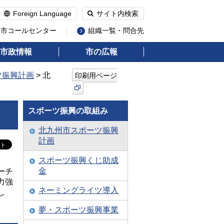
Foreign Language
サイト内検索
州市コールセンター
組織一覧・問合先
市政情報
市の広報
ツ振興計画
> 北
印刷用ページ
スポーツ振興の取組み
北九州市スポーツ振興
計画
スポーツ振興くじ助成
金
ーチ
力強
ネーミングライツ導入
し
夢・スポーツ振興事業