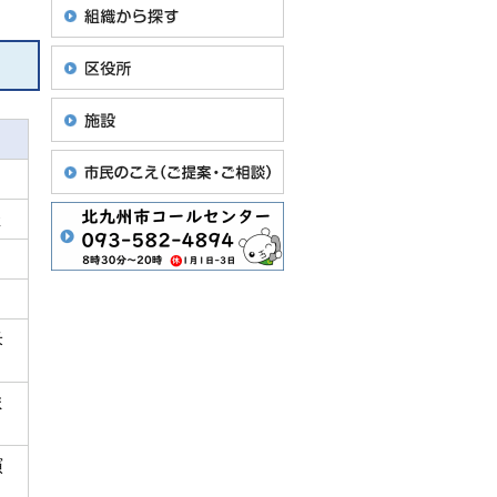
催
米
ま
演