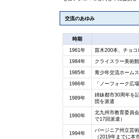
交流のあゆみ
時期
1961年
苗木200本、チョ
1984年
クライスラー美術
1985年
青少年交流ホーム
1986年
「ノーフォーク広
姉妹都市30周年を
1989年
団を派遣
北九州市教育委員会
1990年
で17回派遣）
バージニア州立芸術
1994年
（2019年までに本