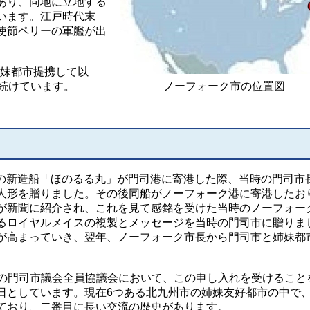
あり、同地に立地する
います。江戸時代末
使節ペリーの軍艦が出
。
姉妹都市提携して以
を続けています。
ノーフォーク市の位置図
商船の新造船「ほのるる丸」が門司港に寄港した際、当時の門司市
人形を贈りました。その後同船がノーフォーク港に寄港したお
が新聞に紹介され、これを見て感銘を受けた当時のノーフォー
るロイヤルメイスの複製とメッセージを当時の門司市に贈りま
が高まっていき、翌年、ノーフォーク市長から門司市と姉妹都
、当時の門司市議会全員協議会において、この申し入れを受けること
日としています。現在6つある北九州市の姉妹友好都市の中で
ており、二番目に長い交流の歴史があります。