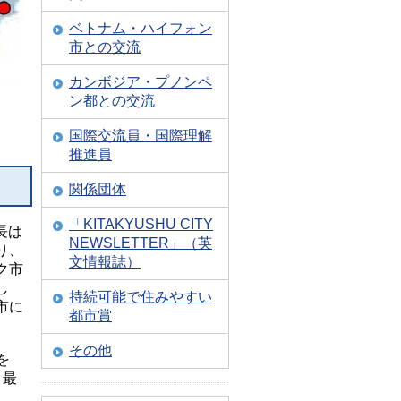
ベトナム・ハイフォン
市との交流
カンボジア・プノンペ
ン都との交流
国際交流員・国際理解
推進員
関係団体
「KITAKYUSHU CITY
長は
NEWSLETTER」（英
り、
文情報誌）
ク市
し
持続可能で住みやすい
市に
都市賞
その他
を
、最