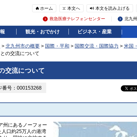
ホーム
本文へ
本文を読み上げる
救急医療テレフォンセンター
北九
報
観光・おでかけ
ビジネス・産業
報
>
北九州市の概要
>
国際・平和
>
国際交流・国際協力
>
米国
市との交流について
の交流について
番号：000153268
ア州にあるノーフォー
た人口約25万人の港湾