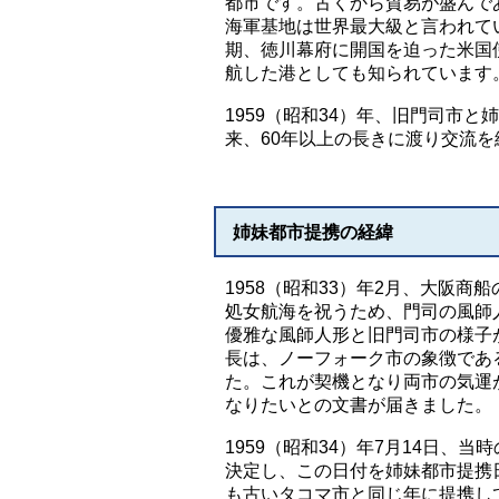
都市です。古くから貿易が盛んで
海軍基地は世界最大級と言われて
期、徳川幕府に開国を迫った米国
航した港としても知られています
1959（昭和34）年、旧門司市と
来、60年以上の長きに渡り交流
姉妹都市提携の経緯
1958（昭和33）年2月、大阪
処女航海を祝うため、門司の風師
優雅な風師人形と旧門司市の様子
長は、ノーフォーク市の象徴であ
た。これが契機となり両市の気運
なりたいとの文書が届きました。
1959（昭和34）年7月14日
決定し、この日付を姉妹都市提携
も古いタコマ市と同じ年に提携し