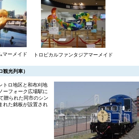
ムマーメイド
トロピカルファンタジアマーメイド
ロ観光列車）
港レトロ地区と和布刈地
ノーフォーク広場駅に
して贈られた同市のシン
まれた銘板が設置され