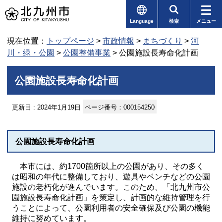
Language
検索
メニュー
現在位置：
トップページ
>
市政情報
>
まちづくり
>
河
川・緑・公園
>
公園整備事業
> 公園施設長寿命化計画
公園施設長寿命化計画
更新日 : 2024年1月19日
ページ番号：000154250
公園施設長寿命化計画
本市には、約1700箇所以上の公園があり、その多く
は昭和の年代に整備しており、遊具やベンチなどの公園
施設の老朽化が進んでいます。このため、「北九州市公
園施設長寿命化計画」を策定し、計画的な維持管理を行
うことによって、公園利用者の安全確保及び公園の機能
維持に努めています。