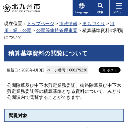
Language
検索
メニュー
現在位置：
トップページ
>
市政情報
>
まちづくり
>
河
川・緑・公園
>
公園等維持管理事業
> 積算基準資料の閲覧
について
積算基準資料の閲覧について
更新日 : 2026年4月3日
ページ番号：000179230
公園除草及び中下木剪定業務委託、街路除草及び中下木
剪定業務委託等の積算基準となる資料について、みどり
公園課内で閲覧することができます。
閲覧対象