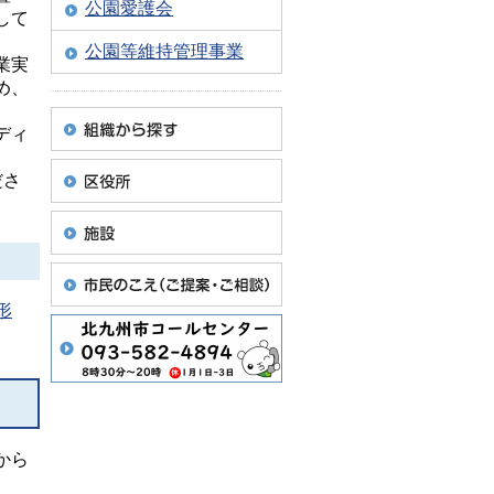
公園愛護会
して
公園等維持管理事業
業実
め、
ディ
ださ
形
から