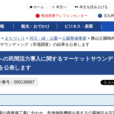
ホーム
本文へ
本文を読み上げる
救急医療テレフォンセンター
北九
報
観光・おでかけ
ビジネス・産業
報
>
まちづくり
>
河川・緑・公園
>
公園整備事業
> 勝山公園鴎
サウンディング（市場調査）の結果を公表します
への民間活力導入に関するマーケットサウンデ
を公表します
番号：000138667
の再整備工事に合わせ、飲食物販機能を有する公園施設を設