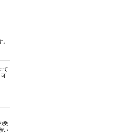
す。
にて
も可
の受
願い