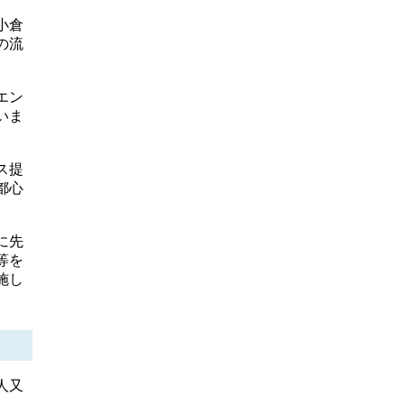
小倉
の流
エン
いま
ス提
都心
に先
等を
施し
人又