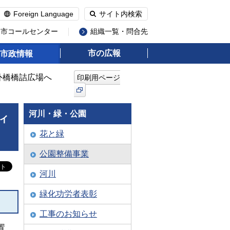
Foreign Language
サイト内検索
州市コールセンター
組織一覧・問合先
市の広報
市政情報
外橋橋詰広場へ
印刷用ページ
河川・緑・公園
ィ
花と緑
公園整備事業
河川
緑化功労者表彰
工事のお知らせ
置