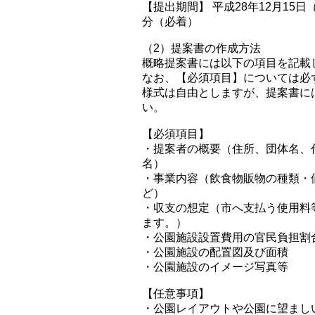
【提出期間】 平成28年12月15日
分（必着）
（2）提案書の作成方法
概略提案書には以下の項目を記載
なお、【必須項目】については必
様式は自由としますが、提案書に
い。
【必須項目】
・提案者の概要（住所、団体名、
名）
・事業内容（飲食物販物の種類・
ど）
・収支の想定（市へ支払う使用料
ます。）
・公園施設設置費用の官民負担割
・公園施設の配置図及び面積
・公園施設のイメージ写真等
【任意事項】
・公園レイアウトや公園に望まし