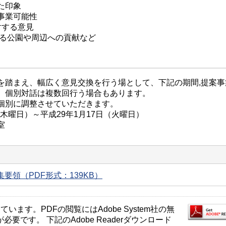
た印象
事業可能性
対する意見
来る公園や周辺への貢献など
を踏まえ、幅広く意見交換を行う場として、下記の期間,提案事
、個別対話は複数回行う場合もあります。
個別に調整させていただきます。
（木曜日）～平成29年1月17日（火曜日）
室
要領（PDF形式：139KB）
ます。PDFの閲覧にはAdobe System社の無
が必要です。 下記のAdobe Readerダウンロード