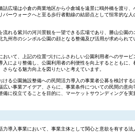
橋詰広場は小倉の商業地区から小倉城を遠景に鴎外橋を渡り、
リバーウォークへと至る歩行者動線の結節点として恒常的な人
を流れる紫川の河川景観を一望できる広場であり、勝山公園の
北九州市のシンボル公園の顔となる整備及び活用が求められて
において、上記の位置づけにふさわしい公園利用者へのサービ
導入により整備し、公園利用者の利便性を向上するとともに、
、さらなる魅力向上を図りたいと考えています。
おける公園施設整備への民間活力導入の事業者公募を検討する
幅広い事業アイデア、さらに、事業条件についての民間の意向
整備に役立てることを目的に、マーケットサウンディングを実
活力導入事業において、事業主体として関心と意欲を有する法