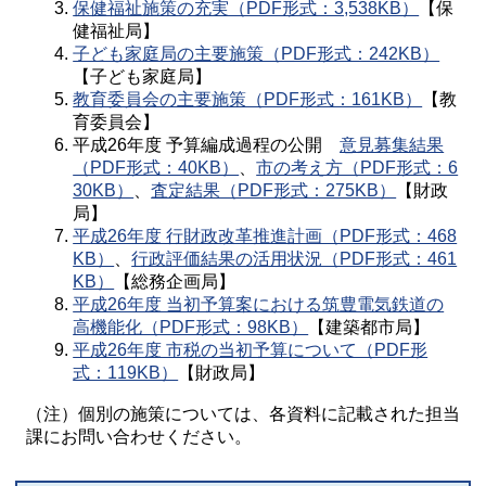
保健福祉施策の充実（PDF形式：3,538KB）
【保
健福祉局】
子ども家庭局の主要施策（PDF形式：242KB）
【子ども家庭局】
教育委員会の主要施策（PDF形式：161KB）
【教
育委員会】
平成26年度 予算編成過程の公開
意見募集結果
（PDF形式：40KB）
、
市の考え方（PDF形式：6
30KB）
、
査定結果（PDF形式：275KB）
【財政
局】
平成26年度 行財政改革推進計画（PDF形式：468
KB）
、
行政評価結果の活用状況（PDF形式：461
KB）
【総務企画局】
平成26年度 当初予算案における筑豊電気鉄道の
高機能化（PDF形式：98KB）
【建築都市局】
平成26年度 市税の当初予算について（PDF形
式：119KB）
【財政局】
（注）個別の施策については、各資料に記載された担当
課にお問い合わせください。