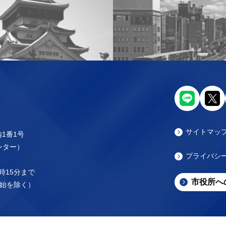
サイトマッ
内1番1号
センター）
プライバシ
時15分まで
市役所へ
始を除く）