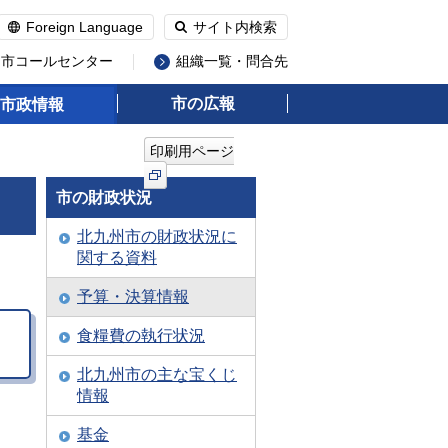
Foreign Language
サイト内検索
州市コールセンター
組織一覧・問合先
市の広報
市政情報
印刷用ページ
市の財政状況
北九州市の財政状況に
関する資料
予算・決算情報
食糧費の執行状況
北九州市の主な宝くじ
情報
基金