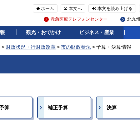
ホーム
本文へ
本文を読み上げる
救急医療テレフォンセンター
北九
報
観光・おでかけ
ビジネス・産業
報
>
財政状況・行財政改革
>
市の財政状況
> 予算・決算情報
予算
補正予算
決算