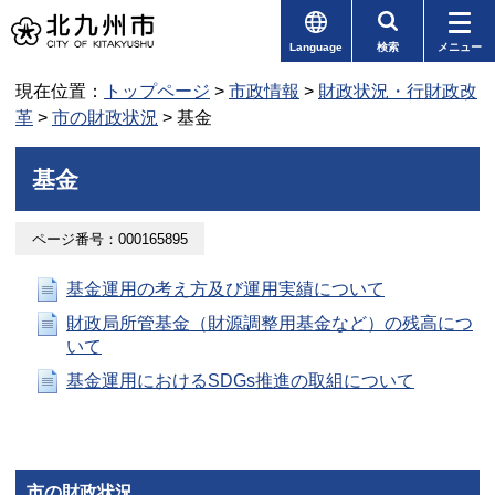
Language
検索
メニュー
現在位置：
トップページ
>
市政情報
>
財政状況・行財政改
革
>
市の財政状況
> 基金
基金
ページ番号：000165895
基金運用の考え方及び運用実績について
財政局所管基金（財源調整用基金など）の残高につ
いて
基金運用におけるSDGs推進の取組について
市の財政状況