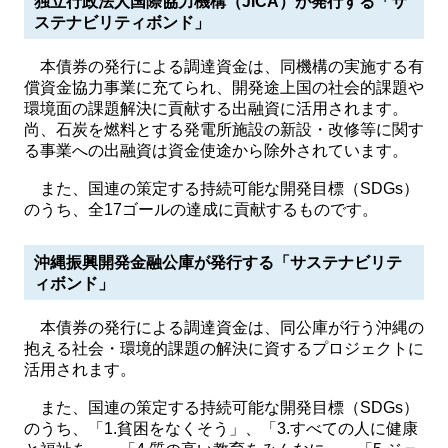
独立行政法人国際協力機構（JICA）が発行する「サ
ステナビリティボンド」
本債券の発行による調達資金は、同機構の実施する有
償資金協力事業に充てられ、開発途上国の社会的課題や
環境面の課題解決に貢献する出融資に活用されます。
尚、石炭を燃料とする発電所施設の新設・改修等に関す
る事業への出融資は資金使途から除外されています。
また、国連の策定する持続可能な開発目標（SDGs）
のうち、全17ゴールの達成に貢献するものです。
沖縄振興開発金融公庫が発行する「サステナビリテ
ィボンド」
本債券の発行による調達資金は、同公庫が行う沖縄の
抱える社会・環境的課題の解決に資するプロジェクトに
活用されます。
また、国連の策定する持続可能な開発目標（SDGs）
のうち、「1.貧困をなくそう」、「3.すべての人に健康