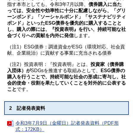
指す本市としても、令和3年7月以降、
債券購入に当た
っては、安全性や効率性に十分に配慮しながら、「グリ
ーンボンド」「ソーシャルボンド」「サステナビリティ
ボンド」といったESG債券を優先的に購入することと
し、購入の際には、『投資表明』を行い、持続可能な社
会づくりへの貢献を内外に発信
します。
（注1）ESG債券：調達資金がESG（環境対応、社会貢
献、企業統治）に貢献する事業に充当される債券
（注2）投資表明：『投資表明』とは、
投資家（債券購
入団体）が
SDGsを推進する取組みとして、
ESG債券の
購入を行うことで、持続可能な社会の形成に寄与し、社
会的使命・役割を果たしていくことを対外的に公表する
こと
です。
2 記者発表資料
令和3年7月9日（金曜日）記者発表資料（PDF形
式：172KB）