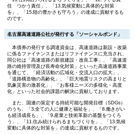
任 つかう責任」、「13.気候変動に具体的な対策
を」、「15.陸の豊かさも守ろう」の達成に貢献するも
のです。
名古屋高速道路公社が発行する「ソーシャルボンド」
本債券の発行する調達資金は、高速道路は新設・改築
に係るファイナンスまたはリファイナンスに充当され、
同公社は「高速道路の新規建設・改良工事」、「高速道
路の維持管理及び長寿命化対策」といった高速道路事業
を通じて、「経済活動の広域化・交流人口の拡大」、
「道路構造物の高齢化」、「巨大地震リスクの高まりと
気象災害の激甚化」、「お客様ニーズの多様化・高度
化」といった社会的課題の解決に貢献しております。
また、国連の策定する持続可能な開発目標（SDGs）
のうち、「3.全ての人に健康と福祉を」、「8.働きがい
も経済成長も」、「9.産業と技術革新の基盤をつくろ
う」、「11.住み続けられるまちづくりを」、「13.気候
変動に具体的な対策を」の達成に貢献するものです。