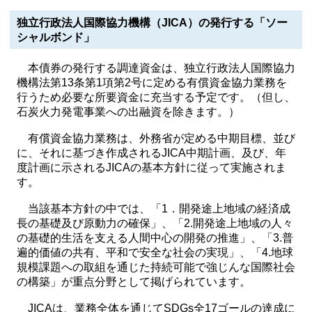
独立行政法人国際協力機構（JICA）の発行する「ソー
シャルボンド」
本債券の発行する調達資金は、独立行政法人国際協力
機構法第13条第1項第2号に定める有償資金協力業務を
行うため必要な所要資金に充当する予定です。（但し、
石炭火力発電事業への出融資を除きます。）
有償資金協力業務は、外務省が定める中期目標、並び
に、それに基づき作成されるJICA中期計画、及び、年
度計画に示されるJICAの基本方針に従って実施されま
す。
当該基本方針の中では、「1．開発途上地域の経済成
長の基礎及び原動力の確保」、「2.開発途上地域の人々
の基礎的生活を支える人間中心の開発の推進」、「3.普
遍的価値の共有、平和で安全な社会の実現」、「4.地球
規模課題への取組を通じた持続可能で強じんな国際社会
の構築」が重点分野として掲げられています。
JICAは、業務全体を通じてSDGs全17ゴールの達成に