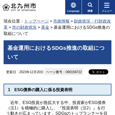
Language
検索
メニュー
現在位置：
トップページ
>
市政情報
>
財政状況・行財政改
革
>
市の財政状況
>
基金
> 基金運用におけるSDGs推進の
取組について
基金運用におけるSDGs推進の取組につ
いて
更新日 : 2023年12月20日
ページ番号：000159722
1 ESG債券の購入に係る投資表明
近年、ESG投資が急拡大する中、投資家がESG債券
（注1）を積極的に購入し、『投資表明（注2）』を行
う動きが広まっています。SDGsのトップランナーを目