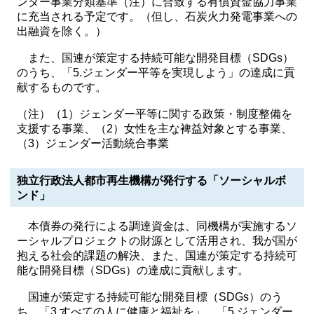
ンダー事業分類基準（注）に合致する有償資金協力事業
に充当される予定です。（但し、石炭火力発電事業への
出融資を除く。）
また、国連が策定する持続可能な開発目標（SDGs）
のうち、「5.ジェンダー平等を実現しよう」の達成に貢
献するものです。
（注）（1）ジェンダー平等に関する政策・制度整備を
支援する事業、（2）女性を主な裨益対象とする事業、
（3）ジェンダー活動統合事業
独立行政法人都市再生機構が発行する「ソーシャルボ
ンド」
本債券の発行による調達資金は、同機構が実施するソ
ーシャルプロジェクトの財源として活用され、我が国が
抱える社会的課題の解決、また、国連が策定する持続可
能な開発目標（SDGs）の達成に貢献します。
国連が策定する持続可能な開発目標（SDGs）のう
ち、「3.すべての人に健康と福祉を」、「5.ジェンダー