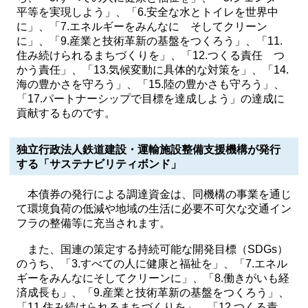
平等を実現しよう」、「6.安全な水とトイレを世界中
に」、「7.エネルギーをみんなに そしてクリーン
に」、「9.産業と技術革新の基盤をつくろう」、「11.
住み続けられるまちづくりを」、「12.つくる責任 つ
かう責任」、「13.気候変動に具体的な対策を」、「14.
海の豊かさを守ろう」、「15.陸の豊かさも守ろう」、
「17.パートナーシップで目標を達成しよう」の達成に
貢献するものです。
独立行政法人鉄道建設・運輸施設整備支援機構が発行
する「サステナビリティボンド」
本債券の発行による調達資金は、同機構の事業を通じ
て環境負荷の低減や地域の生活に必要不可欠な交通イン
フラの整備等に充当されます。
また、国連の策定する持続可能な開発目標（SDGs）
のうち、「3.すべての人に健康と福祉を」、「7.エネル
ギーをみんなにそしてクリーンに」、「8.働きがいも経
済成長も」、「9.産業と技術革新の基盤をつくろう」、
「11.住み続けられるまちづくりを」、「12.つくる責