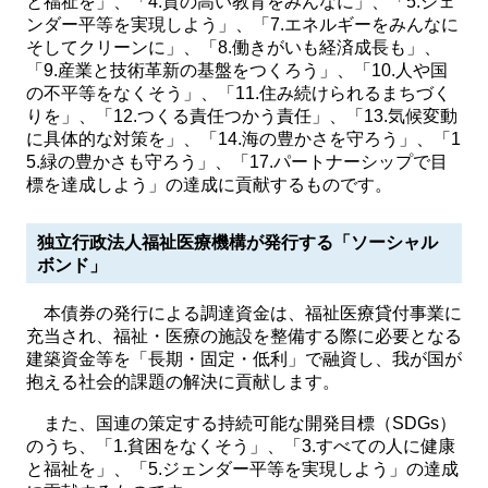
と福祉を」、「4.質の高い教育をみんなに」、「5.ジェ
ンダー平等を実現しよう」、「7.エネルギーをみんなに
そしてクリーンに」、「8.働きがいも経済成長も」、
「9.産業と技術革新の基盤をつくろう」、「10.人や国
の不平等をなくそう」、「11.住み続けられるまちづく
りを」、「12.つくる責任つかう責任」、「13.気候変動
に具体的な対策を」、「14.海の豊かさを守ろう」、「1
5.緑の豊かさも守ろう」、「17.パートナーシップで目
標を達成しよう」の達成に貢献するものです。
独立行政法人福祉医療機構が発行する「ソーシャル
ボンド」
本債券の発行による調達資金は、福祉医療貸付事業に
充当され、福祉・医療の施設を整備する際に必要となる
建築資金等を「長期・固定・低利」で融資し、我が国が
抱える社会的課題の解決に貢献します。
また、国連の策定する持続可能な開発目標（SDGs）
のうち、「1.貧困をなくそう」、「3.すべての人に健康
と福祉を」、「5.ジェンダー平等を実現しよう」の達成