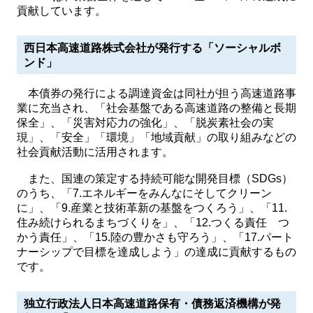
貢献しています。
西日本高速道路株式会社が発行する「ソーシャルボ
ンド」
本債券の発行による調達資金は同社が担う高速道路事
業に充当され、「社会基盤である高速道路の整備と長期
保全」、「災害対応力の強化」、「脱炭素社会の実
現」、「安全」「環境」「地域貢献」の取り組みなどの
社会貢献活動に活用されます。
また、国連の策定する持続可能な開発目標（SDGs）
のうち、「7.エネルギーをみんなにそしてクリーン
に」、「9.産業と技術革新の基盤をつくろう」、「11.
住み続けられるまちづくりを」、「12.つくる責任 つ
かう責任」、「15.陸の豊かさも守ろう」、「17.パート
ナーシップで目標を達成しよう」の達成に貢献するもの
です。
独立行政法人日本高速道路保有・債務返済機構が発