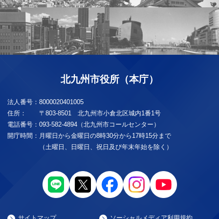
北九州市役所（本庁）
法人番号：
8000020401005
住所：
〒803-8501 北九州市小倉北区城内1番1号
電話番号：
093-582-4894（北九州市コールセンター）
開庁時間：
月曜日から金曜日の8時30分から17時15分まで
（土曜日、日曜日、祝日及び年末年始を除く）
サイトマップ
ソーシャルメディア利用規約