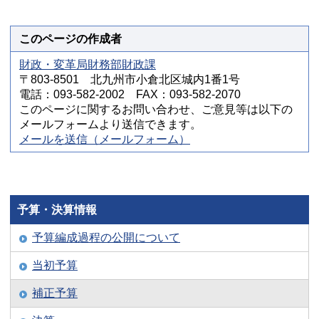
このページの作成者
財政・変革局財務部財政課
〒803-8501 北九州市小倉北区城内1番1号
電話：093-582-2002 FAX：093-582-2070
このページに関するお問い合わせ、ご意見等は以下の
メールフォームより送信できます。
メールを送信（メールフォーム）
予算・決算情報
予算編成過程の公開について
当初予算
補正予算