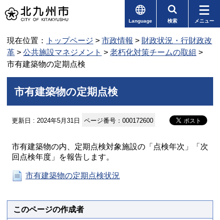
Language
検索
メニュー
現在位置：
トップページ
>
市政情報
>
財政状況・行財政改
革
>
公共施設マネジメント
>
老朽化対策チームの取組
>
市有建築物の定期点検
市有建築物の定期点検
更新日 : 2024年5月31日
ページ番号：000172600
市有建築物の内、定期点検対象施設の「点検年次」「次
回点検年度」を報告します。
市有建築物の定期点検状況
このページの作成者