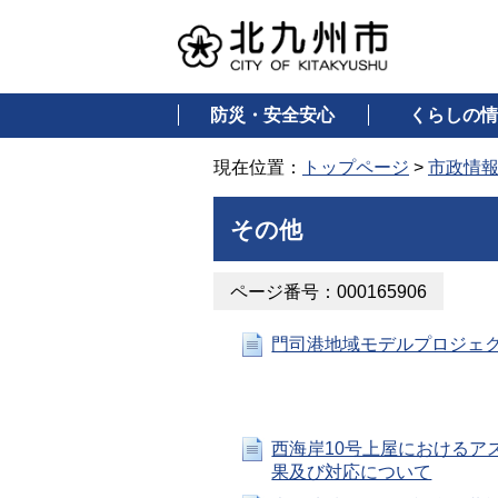
防災・安全安心
くらしの情
現在位置：
トップページ
>
市政情
その他
ページ番号：000165906
門司港地域モデルプロジェ
西海岸10号上屋におけるア
果及び対応について