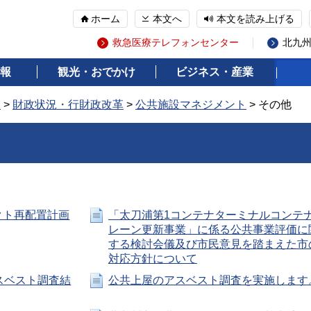
ホーム
本文へ
本文を読み上げる
救急医療テレフォンセンター
北九
報
観光・おでかけ
ビジネス・産業
報
>
財政状況・行財政改革
>
公共施設マネジメント
> その他
クト再配置計画
「太刀浦第1コンテナターミナルコンテ
レーン更新事業」に係る公共事業評価に
する検討会儀及び市民意見を踏まえた市
対応方針について
スベスト調査結
公共上屋のアスベスト調査を実施します