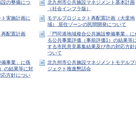
施設の整備につ
北九州市公共施設マネジメント基本計画
（社会インフラ版）
ント実施計画に
モデルプロジェクト再配置計画（大里地
域） 居住ゾーンの民間開発について
ト再配置計画
「門司港地域複合公共施設整備事業」に
る公共事業評価（事前評価1）の結果等
する市民意見募集結果及び市の対応方針
ついて
整備事業」に係
北九州市公共施設マネジメントモデルプ
）の結果等に対
ジェクト推進懇話会
対応方針につい