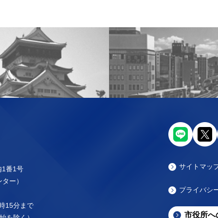
サイトマッ
内1番1号
センター）
プライバシ
時15分まで
市役所へ
始を除く）