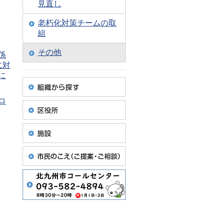
見直し
老朽化対策チームの取
組
その他
係
に対
に
ロ