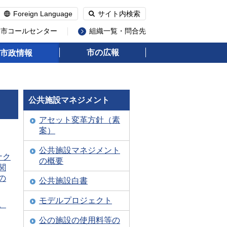
Foreign Language
サイト内検索
州市コールセンター
組織一覧・問合先
市の広報
市政情報
公共施設マネジメント
アセット変革方針（素
案）
公共施設マネジメント
ナク
の概要
関
の
公共施設白書
モデルプロジェクト
。
公の施設の使用料等の