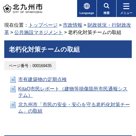
Language
検索
メニュー
現在位置：
トップページ
>
市政情報
>
財政状況・行財政改
革
>
公共施設マネジメント
> 老朽化対策チームの取組
老朽化対策チームの取組
ページ番号：000169435
市有建築物の定期点検
KitaQ市民レポート（建物等損傷箇所市民通報シス
テム）
北九州市「市民の安全・安心を守る老朽化対策チー
ム」の取組