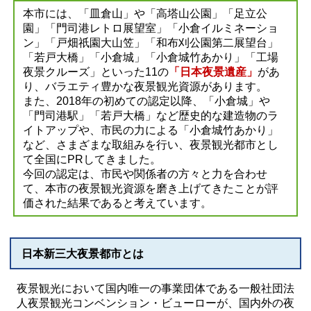
本市には、「皿倉山」や「高塔山公園」「足立公
園」「門司港レトロ展望室」「小倉イルミネーショ
ン」「戸畑祇園大山笠」「和布刈公園第二展望台」
「若戸大橋」「小倉城」「小倉城竹あかり」「工場
夜景クルーズ」といった
11の
「日本夜景遺産」
があ
り、バラエティ豊かな夜景観光資源があります。
また、2018年の初めての認定以降、「小倉城」や
「門司港駅」「若戸大橋」など歴史的な建造物のラ
イトアップや、市民の力による「小倉城竹あかり」
など、さまざまな取組みを行い、夜景観光都市とし
て全国にPRしてきました。
今回の認定は、市民や関係者の方々と力を合わせ
て、本市の夜景観光資源を磨き上げてきたことが評
価された結果であると考えています。
日本新三大夜景都市とは
夜景観光において国内唯一の事業団体である一般社団法
人夜景観光コンベンション・ビューローが、国内外の夜