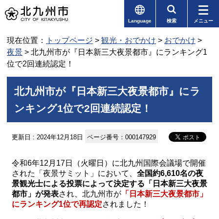
Language
検索
メニュー
現在位置：
トップページ
>
観光・おでかけ
>
おでかけ
>
夜景
> 北九州市が『日本新三大夜景都市』にランキング1
位で2回連続認定！
北九州市が『日本新三大夜景都市』にラ
ンキング1位で2回連続認定！
更新日 : 2024年12月18日
ページ番号：000147929
令和6年12月17日（火曜日）に北九州国際会議場で開催
された「夜景サミット」において、
全国約6,610名の夜
景観光士による投票によって決定する「日本新三大夜景
都市」が発表
され、北九州市が
「日本新三大夜景都市」
にランキング1位で再認定
されました！