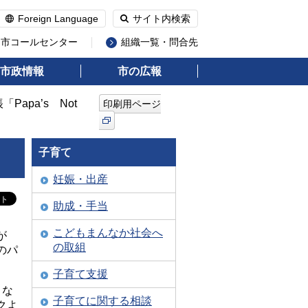
Foreign Language
サイト内検索
州市コールセンター
組織一覧・問合先
市政情報
市の広報
Papa’s Not
印刷用ページ
子育て
妊娠・出産
助成・手当
こどもまんなか社会へ
が
の取組
のパ
子育て支援
くな
子育てに関する相談
クよ