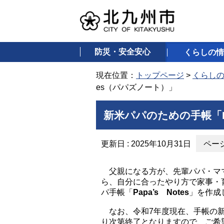
防災・安全安心
くらしの情
現在位置：
トップページ
>
くらし
es（パパズノート）」
新米パパのための手帳「Pa
更新日 : 2025年10月31日
ページ
父親になる方が、先輩パパ・ママ
ら、自分に合ったやり方で家事・
パ手帳「
Papa’s Notes
」を作成
なお、令和7年度現在、手帳の新
り次第終了となりますので、ご希