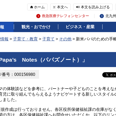
ホーム
本文へ
本文を読み上げる
救急医療テレフォンセンター
北九
観光・おでかけ
ビジネス・産業
報
の情報
>
子育て・教育
>
子育て
>
その他
> 新米パパのための手帳「
pa’s Notes（パパズノート）」
番号：000156980
の体験談などを参考に、パートナーや子どものことを考えな
育児に取り組んでもらえるようナビゲートする新しいスタイル
しました。
規作成は行っておりません。各区役所保健福祉課の在庫がな
望の方は、各区保健福祉課へお問合せいただくか、以下のリン