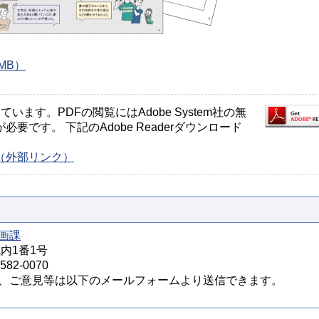
0MB）
ます。PDFの閲覧にはAdobe System社の無
が必要です。 下記のAdobe Readerダウンロード
ージ（外部リンク）
画課
城内1番1号
82-0070
、ご意見等は以下のメールフォームより送信できます。