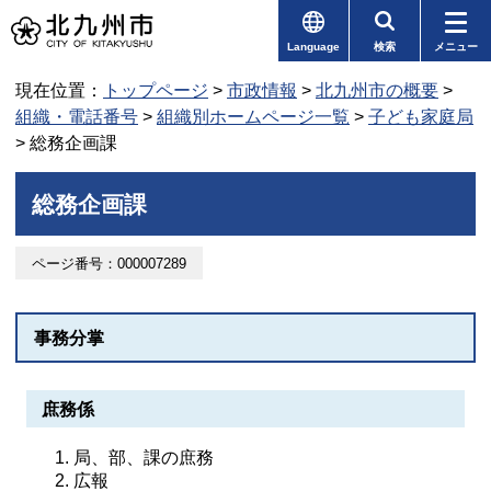
Language
検索
メニュー
現在位置：
トップページ
>
市政情報
>
北九州市の概要
>
組織・電話番号
>
組織別ホームページ一覧
>
子ども家庭局
> 総務企画課
総務企画課
ページ番号：000007289
事務分掌
庶務係
局、部、課の庶務
広報