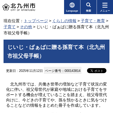
Language
検索
メニュー
現在位置：
トップページ
>
くらしの情報
>
子育て・教育
>
子育て
>
その他
> じいじ・ばぁばに贈る孫育て本（北九州
市祖父母手帳）
じいじ・ばぁばに贈る孫育て本（北九州
市祖父母手帳）
更新日 : 2025年11月12日
ページ番号：000143814
北九州市では、共働き世帯の増加など子育て状況の変
化に伴い、祖父母世代が家庭や地域における子育てをサ
ポートする機会が増えていることを踏まえ、祖父母世代
向けに、今どきの子育てや、孫を預かるときに気をつけ
ることなどの情報をまとめた冊子を作成しています。