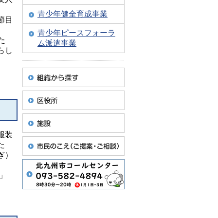
青少年健全育成事業
節目
青少年ピースフォーラ
た
ム派遣事業
らし
服装
た
ぎ）
」