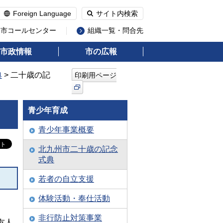
Foreign Language
サイト内検索
州市コールセンター
組織一覧・問合先
市政情報
市の広報
典
> 二十歳の記
印刷用ページ
青少年育成
青少年事業概要
北九州市二十歳の記念
式典
若者の自立支援
体験活動・奉仕活動
非行防止対策事業
友人