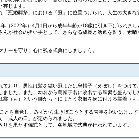
と存じます。
「冠婚葬祭」における「冠」に位置づけられ、人生の大きな
（2022年）4月1日から成年年齢が18歳に引き下げられまし
さんが社会の担い手として、さらなる成長と活躍を誓う、素晴
マナーを守り、心に残る式典にしましょう。
ており、男性は髪を結い冠または烏帽子（えぼし）をつけて
しました。また、幼名から烏帽子名に改名する風習も盛んでし
は裳（も）という腰から下にまとう衣服を身に付ける裳着（も
たことを自覚し、みずから生き抜こうとする青年を祝いはげます
て「成人の日」が定められました。
りを果たす儀式として、各地域で式典が行われています。