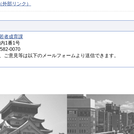
ージ（外部リンク）
若者成育課
城内1番1号
82-0070
、ご意見等は以下のメールフォームより送信できます。