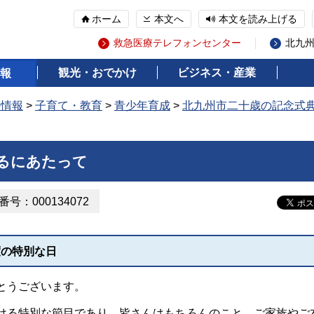
ホーム
本文へ
本文を読み上げる
救急医療テレフォンセンター
北九
観光・おでかけ
ビジネス・産業
報
の情報
>
子育て・教育
>
青少年育成
>
北九州市二十歳の記念式
るにあたって
号：000134072
度の特別な日
とうございます。
る特別な節目であり、皆さんはもちろんのこと、ご家族やご