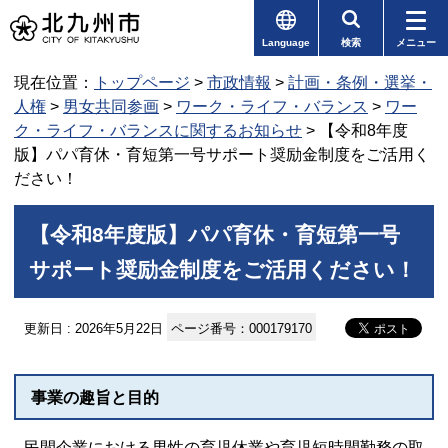
Language
検索
メニュー
現在位置：
トップページ
>
市政情報
>
計画・条例・選挙・
人権
>
男女共同参画
>
ワーク・ライフ・バランス
>
ワー
ク・ライフ・バランスに関するお知らせ
> 【令和8年度
版】パパ育休・育短第一号サポート奨励金制度をご活用く
ださい！
【令和8年度版】パパ育休・育短第一号
サポート奨励金制度をご活用ください！
更新日 : 2026年5月22日
ページ番号：000179170
事業の趣旨と目的
民間企業における男性の育児休業や育児短時間勤務の取