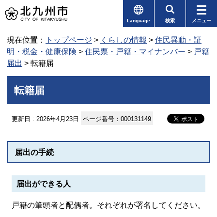
Language
検索
メニュー
現在位置：
トップページ
>
くらしの情報
>
住民異動・証
明・税金・健康保険
>
住民票・戸籍・マイナンバー
>
戸籍
届出
> 転籍届
転籍届
更新日 : 2026年4月23日
ページ番号：000131149
届出の手続
届出ができる人
戸籍の筆頭者と配偶者。それぞれが署名してください。