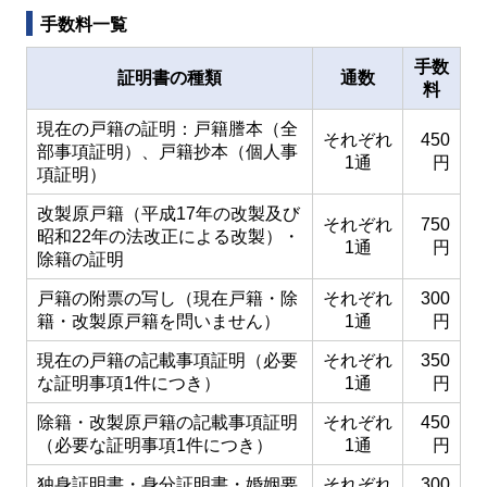
手数料一覧
手数
証明書の種類
通数
料
現在の戸籍の証明：戸籍謄本（全
それぞれ
450
部事項証明）、戸籍抄本（個人事
1通
円
項証明）
改製原戸籍（平成17年の改製及び
それぞれ
750
昭和22年の法改正による改製）・
1通
円
除籍の証明
戸籍の附票の写し（現在戸籍・除
それぞれ
300
籍・改製原戸籍を問いません）
1通
円
現在の戸籍の記載事項証明（必要
それぞれ
350
な証明事項1件につき）
1通
円
除籍・改製原戸籍の記載事項証明
それぞれ
450
（必要な証明事項1件につき）
1通
円
独身証明書・身分証明書・婚姻要
それぞれ
300