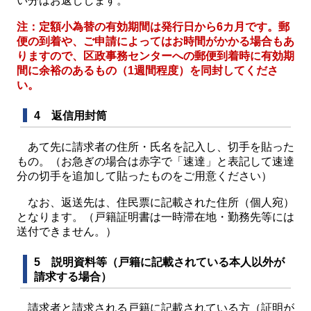
い分はお返しします。
注：定額小為替の有効期間は発行日から6カ月です。郵
便の到着や、ご申請によってはお時間がかかる場合もあ
りますので、区政事務センターへの郵便到着時に有効期
間に余裕のあるもの（1週間程度）を同封してくださ
い。
4 返信用封筒
あて先に請求者の住所・氏名を記入し、切手を貼った
もの。（お急ぎの場合は赤字で「速達」と表記して速達
分の切手を追加して貼ったものをご用意ください）
なお、返送先は、住民票に記載された住所（個人宛）
となります。（戸籍証明書は一時滞在地・勤務先等には
送付できません。）
5 説明資料等（戸籍に記載されている本人以外が
請求する場合）
請求者と請求される戸籍に記載されている方（証明が