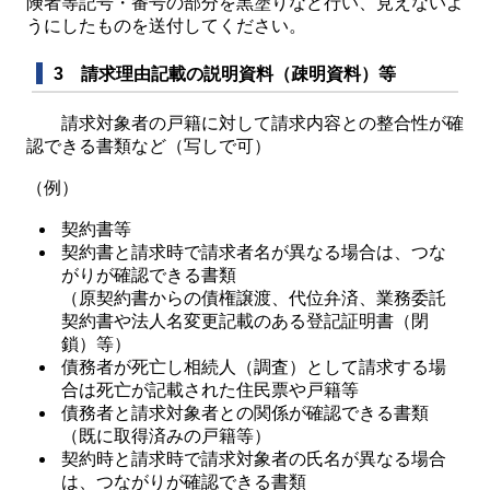
険者等記号・番号の部分を黒塗りなど行い、見えないよ
うにしたものを送付してください。
3 請求理由記載の説明資料（疎明資料）等
請求対象者の戸籍に対して請求内容との整合性が確
認できる書類など（写しで可）
（例）
契約書等
契約書と請求時で請求者名が異なる場合は、つな
がりが確認できる書類
（原契約書からの債権譲渡、代位弁済、業務委託
契約書や法人名変更記載のある登記証明書（閉
鎖）等）
債務者が死亡し相続人（調査）として請求する場
合は死亡が記載された住民票や戸籍等
債務者と請求対象者との関係が確認できる書類
（既に取得済みの戸籍等）
契約時と請求時で請求対象者の氏名が異なる場合
は、つながりが確認できる書類