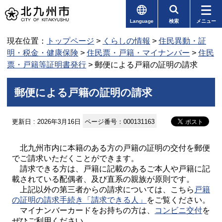
Language
検索
メニュー
現在位置：
トップページ
>
くらしの情報
>
住民異動・証
明・税金・健康保険
>
住民票・戸籍・マイナンバー
>
住民
票・戸籍等証明書発行
> 郵便による戸籍の証明の請求
郵便による戸籍の証明の請求
更新日 : 2026年3月16日
ページ番号：000131163
北九州市内に本籍のある方の戸籍の証明の交付を郵便
でご請求いただくことができます。
請求できる方は、戸籍に記載のあるご本人や戸籍に記
載されている配偶者、及び直系の親族が原則です。
上記以外の第三者からの請求については、こちら
戸籍
の証明の請求手続き「請求できる人」
をご覧ください。
マイナンバーカードをお持ちの方は、
コンビニ交付
を
ぜひご利用ください。