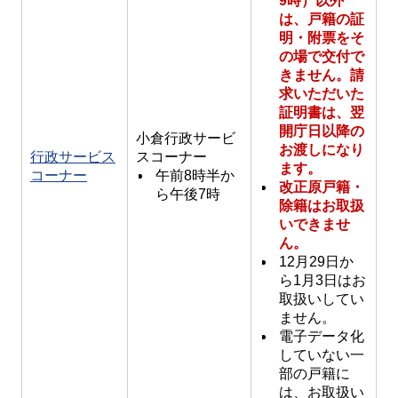
9時）以外
は、戸籍の証
明・附票をそ
の場で交付で
きません。請
求いただいた
証明書は、翌
開庁日以降の
小倉行政サービ
お渡しになり
行政サービス
スコーナー
ます。
コーナー
午前8時半か
改正原戸籍・
ら午後7時
除籍はお取扱
いできませ
ん。
12月29日か
ら1月3日はお
取扱いしてい
ません。
電子データ化
していない一
部の戸籍に
は、お取扱い