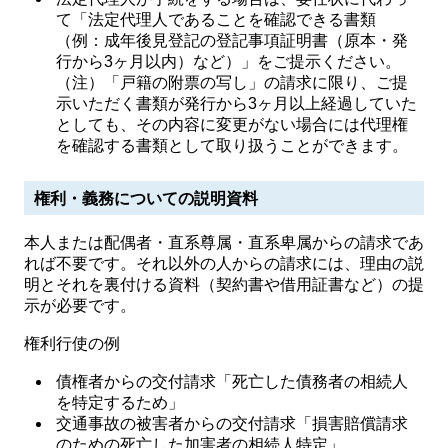
て「法定代理人であることを確認できる書類
（例：成年後見登記の登記事項証明書（原本・発
行から3ヶ月以内）など）」をご提示ください。
（注）「戸籍の附票の写し」の請求に限り、ご提
示いただく書類が発行から3ヶ月以上経過していた
としても、その内容に変更がない場合には代理権
を確認する書類として取り扱うことができます。
権利・義務についての説明資料
本人または配偶者・直系尊属・直系卑属からの請求であ
れば不要です。それ以外の人からの請求には、理由の説
明とそれを裏付ける資料（契約書や借用証書など）の提
示が必要です。
権利行使の例
債権者からの交付請求「死亡した債務者の相続人
を特定するため」
交通事故の被害者からの交付請求「損害賠償請求
のための死亡した加害者の相続人特定」