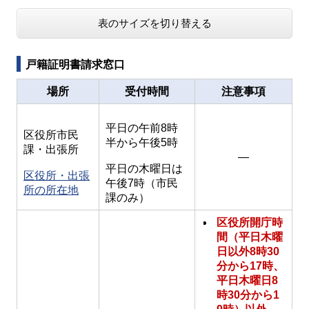
表のサイズを切り替える
戸籍証明書請求窓口
場所
受付時間
注意事項
平日の午前8時
区役所市民
半から午後5時
課・出張所
―
平日の木曜日は
区役所・出張
午後7時（市民
所の所在地
課のみ）
区役所開庁時
間（平日木曜
日以外8時30
分から17時、
平日木曜日8
時30分から1