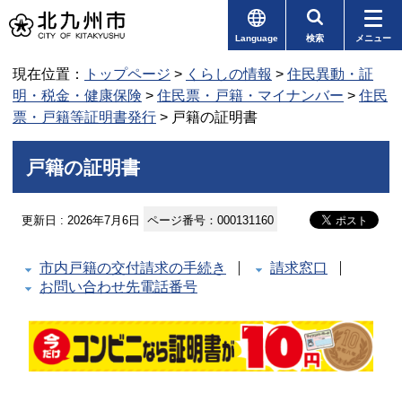
Language
検索
メニュー
現在位置：
トップページ
>
くらしの情報
>
住民異動・証
明・税金・健康保険
>
住民票・戸籍・マイナンバー
>
住民
票・戸籍等証明書発行
> 戸籍の証明書
戸籍の証明書
更新日 : 2026年7月6日
ページ番号：000131160
市内戸籍の交付請求の手続き
請求窓口
お問い合わせ先電話番号