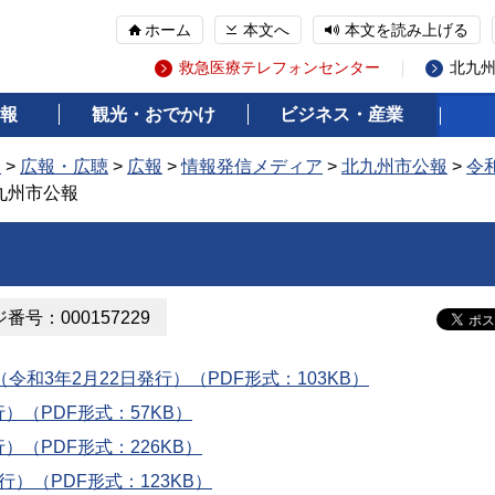
ホーム
本文へ
本文を読み上げる
救急医療テレフォンセンター
北九
報
観光・おでかけ
ビジネス・産業
報
>
広報・広聴
>
広報
>
情報発信メディア
>
北九州市公報
>
令和
北九州市公報
番号：000157229
令和3年2月22日発行）（PDF形式：103KB）
行）（PDF形式：57KB）
行）（PDF形式：226KB）
行）（PDF形式：123KB）