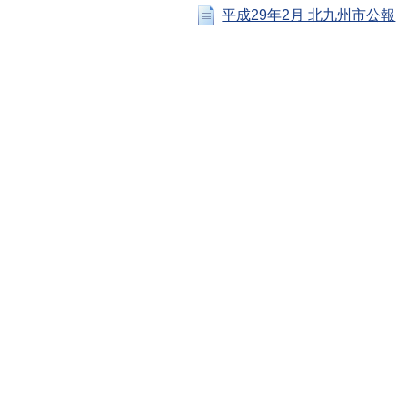
平成29年2月 北九州市公報