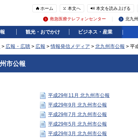
ホーム
本文へ
本文を読み上げる
救急医療テレフォンセンター
北九
報
観光・おでかけ
ビジネス・産業
報
>
広報・広聴
>
広報
>
情報発信メディア
>
北九州市公報
> 平
九州市公報
平成29年11月 北九州市公報
平成29年9月 北九州市公報
平成29年7月 北九州市公報
平成29年5月 北九州市公報
平成29年3月 北九州市公報