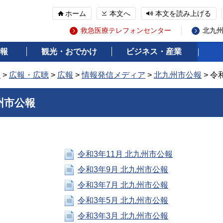
ホーム
本文へ
本文を読み上げる
救急医療テレフォンセンター
北九
報
観光・おでかけ
ビジネス・産業
報
>
広報・広聴
>
広報
>
情報発信メディア
>
北九州市公報
> 令
州市公報
令和3年11月 北九州市公報
令和3年9月 北九州市公報
令和3年7月 北九州市公報
令和3年5月 北九州市公報
令和3年3月 北九州市公報