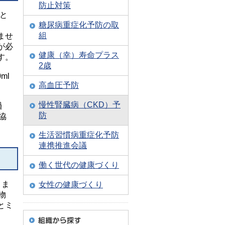
防止対策
と
糖尿病重症化予防の取
組
ませ
が必
健康（幸）寿命プラス
す。
2歳
ml
高血圧予防
慢性腎臓病（CKD）予
過
防
協
生活習慣病重症化予防
連携推進会議
働く世代の健康づくり
りま
女性の健康づくり
物
とミ