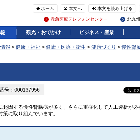
ホーム
本文へ
本文を読み上げる
救急医療テレフォンセンター
北九
観光・おでかけ
ビジネス・産業
報
の情報
>
健康・福祉
>
健康・医療・衛生
>
健康づくり
>
慢性腎
号：000137956
起因する慢性腎臓病が多く、さらに重症化して人工透析が必
対策に取り組んでいます。