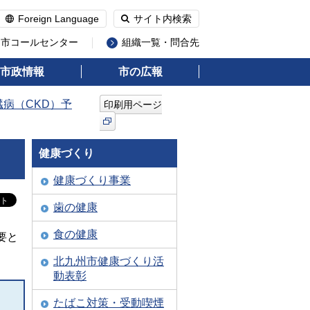
Foreign Language
サイト内検索
州市コールセンター
組織一覧・問合先
市政情報
市の広報
臓病（CKD）予
印刷用ページ
健康づくり
健康づくり事業
歯の健康
食の健康
要と
北九州市健康づくり活
動表彰
たばこ対策・受動喫煙