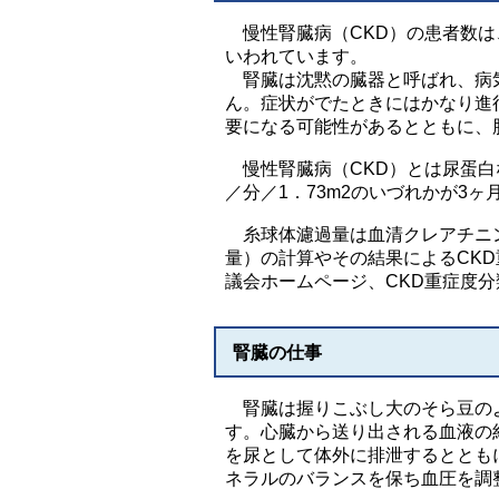
慢性腎臓病（CKD）の患者数は
いわれています。
腎臓は沈黙の臓器と呼ばれ、病気
ん。症状がでたときにはかなり進
要になる可能性があるとともに、
慢性腎臓病（CKD）とは尿蛋白な
／分／1．73m2のいづれかが3
糸球体濾過量は血清クレアチニン
量）の計算やその結果によるCK
議会ホームページ、CKD重症度
腎臓の仕事
腎臓は握りこぶし大のそら豆のよ
す。心臓から送り出される血液の
を尿として体外に排泄するととも
ネラルのバランスを保ち血圧を調