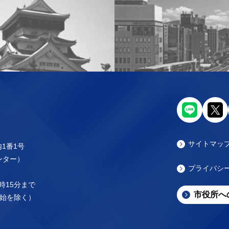
サイトマッ
内1番1号
センター）
プライバシ
時15分まで
市役所へ
始を除く）