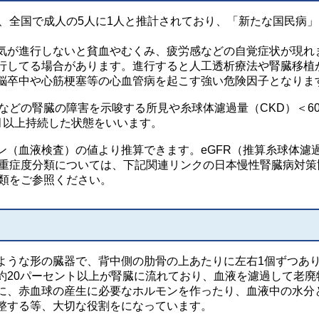
、全国で成人の5人に1人と推計されており、「新たな国民病」
が進行しないと貧血やむくみ、疲労感などの自覚症状が現れ
行してる場合があります。進行すると人工透析療法や腎臓移植
脳卒中や心筋梗塞等の心血管病を起こす強い危険因子となりま
どの腎臓の障害を示唆する所見や糸球体濾過量（CKD）＜60
ヶ月以上持続した状態をいいます。
（血液検査）の値より推算できます。eGFR（推算糸球体濾
D重症度分類については、下記関連リンクの日本慢性腎臓病対策
分類をご参照ください。
うな形の臓器で、背中側の肋骨の上あたりに左右1個ずつあ
約20パーセント以上が腎臓に流れており、血液を濾過して老廃
に、赤血球の産生に必要なホルモンを作ったり、血液中の水分
整する等、大切な役割をになっています。