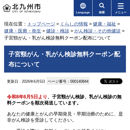
Language
検索
メニュー
現在位置：
トップページ
>
くらしの情報
>
健康・福祉
>
健康・医療・衛生
>
健診・検診
>
がん検診・その他健診
>
子宮頸がん・乳がん検診無料クーポン配布について
子宮頸がん・乳がん検診無料クーポン配
布について
更新日 : 2026年6月5日
ページ番号：000140844
令和8年6月5日より
、子宮頸がん検診、乳がん検診の無
料クーポンを順次発送しています。
あなたの健康とがんの早期発見・早期治療のために、是
非がん検診を受診してください。