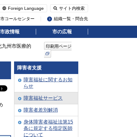
Foreign Language
サイト内検索
州市コールセンター
組織一覧・問合先
市政情報
市の広報
 北九州市医療的
印刷用ページ
障害者支援
障害福祉に関するお知
らせ
障害福祉サービス
め
障害者差別解消
身体障害者福祉法第15
条に規定する指定医師
について