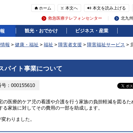
ホーム
本文へ
本文を読み上げる
救急医療テレフォンセンター
北九
観光・おでかけ
ビジネス・産業
報
の情報
>
健康・福祉
>
福祉
>
障害者支援
>
障害福祉サービス
>
スパイト事業について
：000155610
の医療的ケア児の看護や介護を行う家族の負担軽減を図るた
する家族に対してその費用の一部を助成します。
が変わりました。