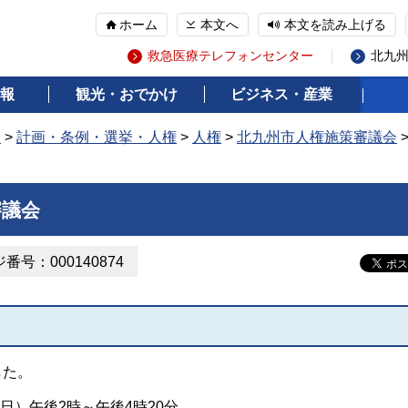
ホーム
本文へ
本文を読み上げる
救急医療テレフォンセンター
北九
報
観光・おでかけ
ビジネス・産業
報
>
計画・条例・選挙・人権
>
人権
>
北九州市人権施策審議会
審議会
番号：000140874
した。
曜日）午後2時～午後4時20分