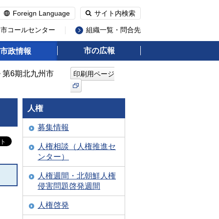
Foreign Language
サイト内検索
州市コールセンター
組織一覧・問合先
市の広報
市政情報
> 第6期北九州市
印刷用ページ
人権
募集情報
人権相談（人権推進セ
ンター）
人権週間・北朝鮮人権
侵害問題啓発週間
人権啓発