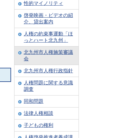
性的マイノリティ
啓発映画・ビデオの紹
介、貸出案内
人権の約束事運動「ほ
っとハート北九州」
北九州市人権施策審議
会
北九州市人権行政指針
人権問題に関する意識
調査
同和問題
法律人権相談
子どもの権利
人権啓発推進者養成講