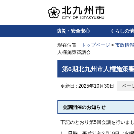
防災・安全安心
くらしの情
現在位置：
トップページ
>
市政情
人権施策審議会
第6期北九州市人権施策
更新日 : 2025年10月30日
ページ
会議開催のお知らせ
下記のとおり第5回会議を行いま
1 日時
平成31年2月19日（火