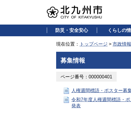
防災・安全安心
くらしの情
現在位置：
トップページ
>
市政情
募集情報
ページ番号：000000401
人権週間標語・ポスター募
令和7年度人権週間標語・ポ
発表