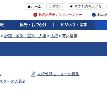
ホーム
本文へ
本文を読み上げる
救急医療テレフォンセンター
北九
報
観光・おでかけ
ビジネス・産業
報
>
計画・条例・選挙・人権
>
人権
> 募集情報
集
人権啓発モニターの募集
スターの入賞者