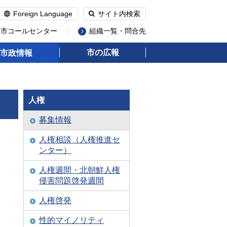
Foreign Language
サイト内検索
州市コールセンター
組織一覧・問合先
市の広報
市政情報
人権
募集情報
人権相談（人権推進セ
ンター）
人権週間・北朝鮮人権
侵害問題啓発週間
人権啓発
性的マイノリティ