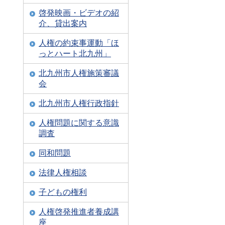
啓発映画・ビデオの紹
介、貸出案内
人権の約束事運動「ほ
っとハート北九州」
北九州市人権施策審議
会
北九州市人権行政指針
人権問題に関する意識
調査
同和問題
法律人権相談
子どもの権利
人権啓発推進者養成講
座