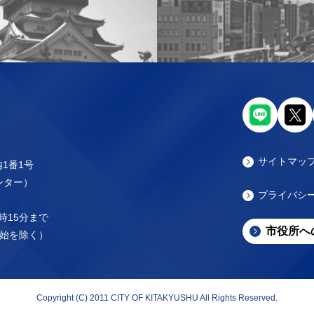
サイトマッ
内1番1号
センター）
プライバシ
時15分まで
市役所へ
始を除く）
Copyright (C) 2011 CITY OF KITAKYUSHU All Rights Reserved.