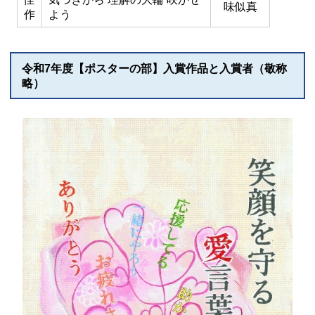
味似真
作
よう
令和7年度【ポスターの部】入賞作品と入賞者（敬称
略）