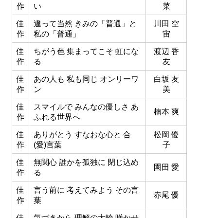
作
い
菜
佳
違って当然 きみの「普通」と
川田 空
作
私の「普通」
宙
佳
ちがう色 集まってこそ 虹にな
渡辺 香
作
る
友
佳
あの人も 私も同じ オンリーワ
白坂 友
作
ン
美
佳
スマイルで みんなの優しさ あ
楠本 爽
作
ふれる世界へ
佳
ありがとう すなおな心と 合
松岡 優
作
(愛)言葉
子
佳
無関心 誰かを孤独に 閉じ込め
園田 愛
作
る
佳
言う前に 考えてみよう その言
赤尾 優
作
葉
佳
気づきから 理解の大輪 咲かせ