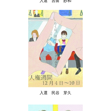
入選 吉留 紗和
入選 民谷 芽久