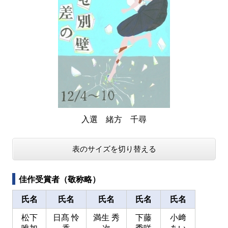
入選 緒方 千尋
表のサイズを切り替える
佳作受賞者（敬称略）
氏名
氏名
氏名
氏名
氏名
松下
日髙 怜
満生 秀
下藤
小﨑