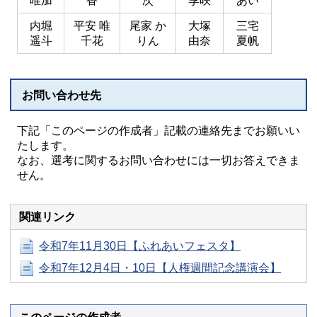
唯加
香
次
季咲
あい
内堀
平安 唯
尾家 か
大塚
三宅
遥斗
千花
りん
由奈
夏帆
お問い合わせ先
下記「このページの作成者」記載の連絡先までお願いい
たします。
なお、選考に関するお問い合わせには一切お答えできま
せん。
関連リンク
令和7年11月30日【ふれあいフェスタ】
令和7年12月4日・10日【人権週間記念講演会】