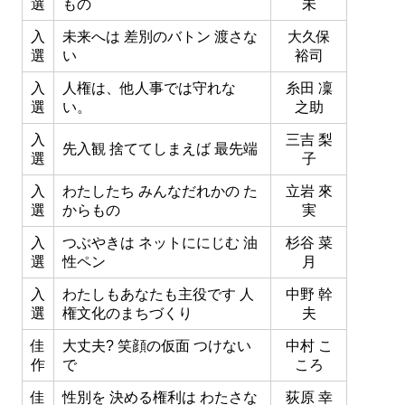
選
もの
未
入
未来へは 差別のバトン 渡さな
大久保
選
い
裕司
入
人権は、他人事では守れな
糸田 凜
選
い。
之助
入
三吉 梨
先入観 捨ててしまえば 最先端
選
子
入
わたしたち みんなだれかの た
立岩 來
選
からもの
実
入
つぶやきは ネットににじむ 油
杉谷 菜
選
性ペン
月
入
わたしもあなたも主役です 人
中野 幹
選
権文化のまちづくり
夫
佳
大丈夫? 笑顔の仮面 つけない
中村 こ
作
で
ころ
佳
性別を 決める権利は わたさな
荻原 幸