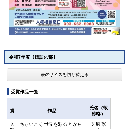
令和7年度【標語の部】
表のサイズを切り替える
受賞作品一覧
氏名
（敬
賞
作品
称略）
入
ちがいこそ 世界を彩る たから
芝原 彩