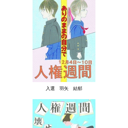
入選 羽矢 結郁