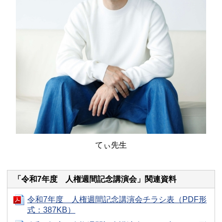
てぃ先生
「令和7年度 人権週間記念講演会」関連資料
令和7年度 人権週間記念講演会チラシ表（PDF形
式：387KB）