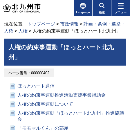
Language
検索
メニュー
現在位置：
トップページ
>
市政情報
>
計画・条例・選挙・
人権
>
人権
> 人権の約束事運動「ほっとハート北九州」
人権の約束事運動「ほっとハート北九
州」
ページ番号：000000402
ほっとハート通信
人権の約束事運動推進活動支援事業補助金
人権の約束事運動について
人権の約束事運動「ほっとハート北九州」推進協議
会
「モモマルくん」の部屋