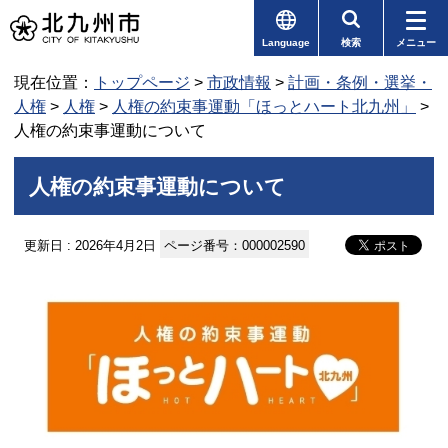
Language
検索
メニュー
現在位置：
トップページ
>
市政情報
>
計画・条例・選挙・
人権
>
人権
>
人権の約束事運動「ほっとハート北九州」
>
人権の約束事運動について
人権の約束事運動について
更新日 : 2026年4月2日
ページ番号：000002590