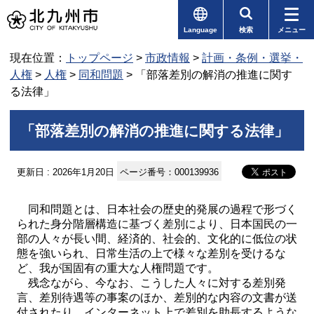
Language
検索
メニュー
現在位置：
トップページ
>
市政情報
>
計画・条例・選挙・
人権
>
人権
>
同和問題
> 「部落差別の解消の推進に関す
る法律」
「部落差別の解消の推進に関する法律」
更新日 : 2026年1月20日
ページ番号：000139936
同和問題とは、日本社会の歴史的発展の過程で形づく
られた身分階層構造に基づく差別により、日本国民の一
部の人々が長い間、経済的、社会的、文化的に低位の状
態を強いられ、日常生活の上で様々な差別を受けるな
ど、我が国固有の重大な人権問題です。
残念ながら、今なお、こうした人々に対する差別発
言、差別待遇等の事案のほか、差別的な内容の文書が送
付されたり、インターネット上で差別を助長するような