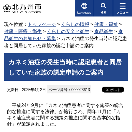
Language
検索
メニュー
現在位置：
トップページ
>
くらしの情報
>
健康・福祉
>
健康・医療・衛生
>
くらしの安全と衛生
>
食品衛生
>
食
品衛生のお知らせ・募集
> カネミ油症の発生当時に認定患
者と同居していた家族の認定申請のご案内
カネミ油症の発生当時に認定患者と同居
していた家族の認定申請のご案内
更新日 : 2025年4月2日
ページ番号：000023613
平成24年9月に「カネミ油症患者に関する施策の総合
的な推進に関する法律」が施行され、同年11月に「カ
ネミ油症患者に関する施策の推進に関する基本的な指
針」が策定されました。