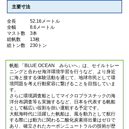
主要寸法
全長 52.16メートル
全幅 8.6メートル
マスト数 3本
総帆数 13枚
総トン数 230トン
帆船 「BLUE OCEAN みらいへ」は、セイルトレー
ニングと合わせ海洋環境学習を行うなど、より身近
に海と接する体験活動を通じて、地球市民として環
境問題を考え行動変容に繋げることを目指していま
す。
さらに環境調査船としてマイクロプラスチックの海
洋分布調査等も実施するなど、日本を代表する帆船
として幅広い役割を担い運航する予定です。
大航海時代に活躍した帆船は、風を動力として航行
する際には動力に関わる二酸化炭素排出量はゼロで
あり、確立されたカーボンニュートラルの技術が歴