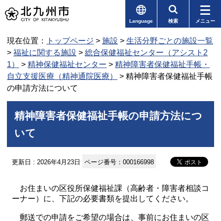
Language
検索
メニュー
現在位置：
トップページ
>
施設
>
生活分野ごとの施設一覧
>
福祉に関する施設
>
総合保健福祉センター（アシスト2
1）
>
精神保健福祉センター
>
精神障害者保健福祉手帳・
自立支援医療（精神通院医療）
> 精神障害者保健福祉手帳
の申請方法について
精神障害者保健福祉手帳の申請方法につ
いて
更新日 : 2026年4月23日
ページ番号：000166998
お住まいの区役所保健福祉課（高齢者・障害者相談コ
ーナー）に、下記の必要書類を提出してください。
郵送での申請をご希望の場合は、事前にお住まいの区