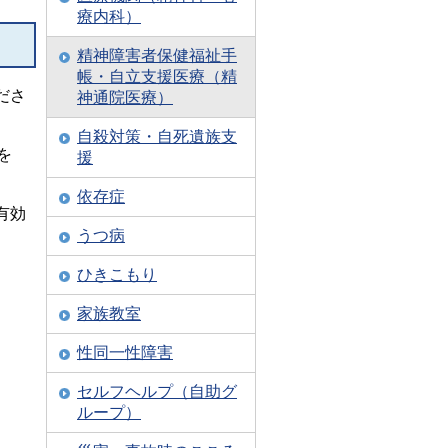
療内科）
精神障害者保健福祉手
帳・自立支援医療（精
ださ
神通院医療）
自殺対策・自死遺族支
を
援
依存症
有効
うつ病
ひきこもり
家族教室
性同一性障害
セルフヘルプ（自助グ
ループ）