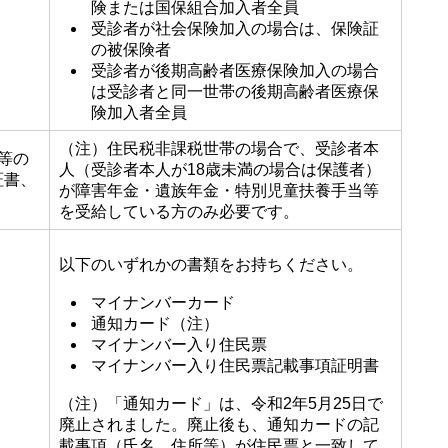
険または国保組合加入者全員
受診者が社会保険加入の場合は、保険証
の被保険者
受診者が後期高齢者医療保険加入の場合
は受診者と同一世帯の後期高齢者医療保
険加入者全員
（注）住民税非課税世帯の場合で、受診者本
等の
人（受診者本人が18歳未満の場合は保護者）
証書、
が障害年金・遺族年金・特別児童扶養手当等
を受給している方のみ必要です。
以下のいずれかの書類をお持ちください。
マイナンバーカード
通知カード（注）
マイナンバー入り住民票
マイナンバー入り住民票記載事項証明書
（注）「通知カード」は、令和2年5月25日で
廃止されました。廃止後も、通知カードの記
載事項（氏名、住所等）が住民票と一致して