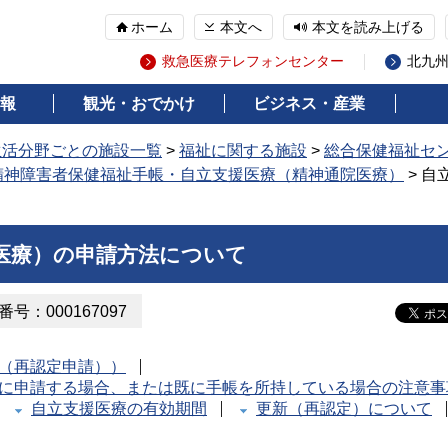
ホーム
本文へ
本文を読み上げる
救急医療テレフォンセンター
北九
報
観光・おでかけ
ビジネス・産業
生活分野ごとの施設一覧
>
福祉に関する施設
>
総合保健福祉セ
精神障害者保健福祉手帳・自立支援医療（精神通院医療）
> 自
医療）の申請方法について
号：000167097
（再認定申請））
に申請する場合、または既に手帳を所持している場合の注意事
自立支援医療の有効期間
更新（再認定）について