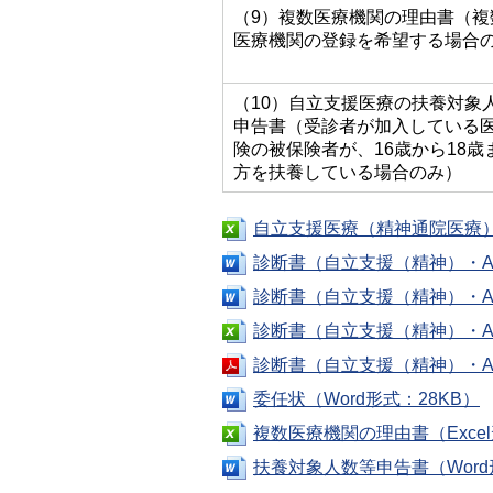
（9）複数医療機関の理由書（複
医療機関の登録を希望する場合
（10）自立支援医療の扶養対象
申告書（受診者が加入している
険の被保険者が、16歳から18歳
方を扶養している場合のみ）
自立支援医療（精神通院医療）申
診断書（自立支援（精神）・A3
診断書（自立支援（精神）・A4
診断書（自立支援（精神）・A3
診断書（自立支援（精神）・A3
委任状（Word形式：28KB）
複数医療機関の理由書（Excel
扶養対象人数等申告書（Word