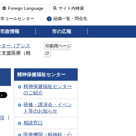
Foreign Language
サイト内検索
州市コールセンター
組織一覧・問合先
市政情報
市の広報
ンター（アシス
印刷用ページ
立支援医療（精
精神保健福祉センター
精神保健福祉センター
のご紹介
研修・講演会・イベン
ト等のお知らせ
項
相談窓口
医療機関（精神科・心