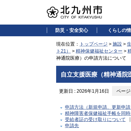
防災・安全安心
くらしの情
現在位置：
トップページ
>
施設
>
ト21）
>
精神保健福祉センター
>
神通院医療）の申請方法について
自立支援医療（精神通院
更新日 : 2026年1月16日
ページ番
申請方法（新規申請、更新申請
精神障害者保健福祉手帳を同時
受給者証の受け取りについて
申請先