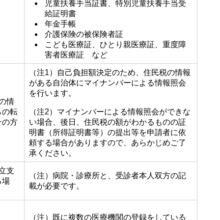
児童扶養手当証書、特別児童扶養手当受
給証明書
年金手帳
介護保険の被保険者証
こども医療証、ひとり親医療証、重度障
害者医療証 など
（注1）自己負担額決定のため、住民税の情報
がある自治体にマイナンバーによる情報照会
を行います。
の情
らの転
（注2）マイナンバーによる情報照会ができな
その方
い場合、後日、住民税の額がわかるものの証
明書（所得証明書等）の提出等を申請者に依
頼する場合がありますので、あらかじめご了
承ください。
立支
（注）病院・診療所と、受診者本人双方の記
る場
載が必要です。
（注）既に複数の医療機関の登録をしている